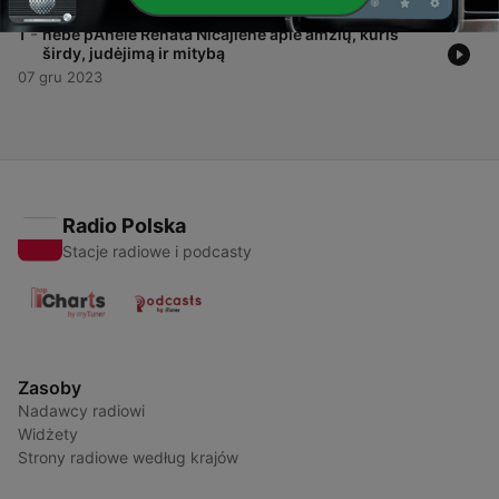
-
1
nebe pAnelė Renata Ničajienė apie amžių, kuris
širdy, judėjimą ir mitybą
07 gru 2023
Radio Polska
Stacje radiowe i podcasty
Zasoby
Nadawcy radiowi
Widżety
Strony radiowe według krajów