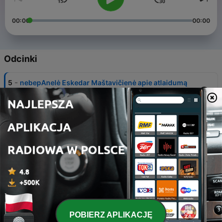
00:00
00:00
Odcinki
-
5
nebepAnelė Eskedar Maštavičienė apie atlaidumą
sau, terapiją ir kaip paleisti nerimą
12 sty 2024
-
4
nebepAnelė Viktorija Urbonaitė apie gražiausius
savo metus, laimę, mėgstančią tyla ir dar daugiau
23 lis 2023
-
3
nebepAnelė Laura Montvilaitė apie Anele.lt ir
gyvenimą po keturiasdešimties
08 lis 2023
-
2
nebepAnelė Sigita Petrunina apie Anele.lt projektą
ir kodėl jo reikėjo
POBIERZ APLIKACJĘ
08 lis 2023