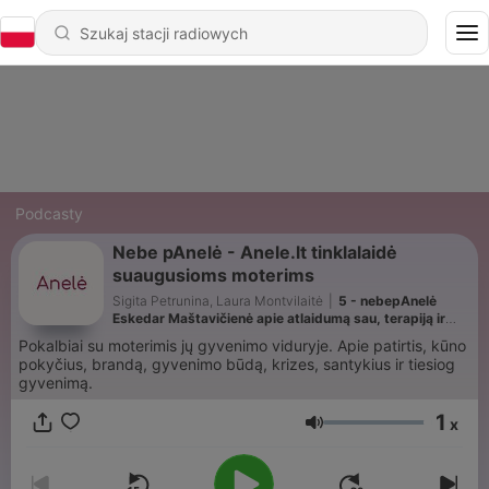
Podcasty
Nebe pAnelė - Anele.lt tinklalaidė
suaugusioms moterims
Sigita Petrunina, Laura Montvilaitė
|
5 - nebepAnelė
Eskedar Maštavičienė apie atlaidumą sau, terapiją ir
kaip paleisti nerimą
Pokalbiai su moterimis jų gyvenimo viduryje. Apie patirtis, kūno
pokyčius, brandą, gyvenimo būdą, krizes, santykius ir tiesiog
gyvenimą.
1
x
Głośność