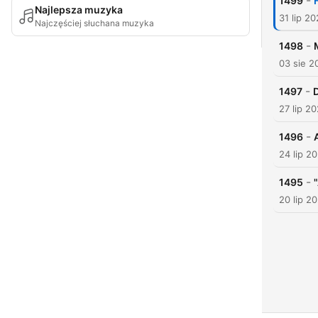
-
1499
Najlepsza muzyka
31 lip 2
Najczęściej słuchana muzyka
-
1498
03 sie 2
-
1497
27 lip 2
-
1496
24 lip 2
-
1495
20 lip 2