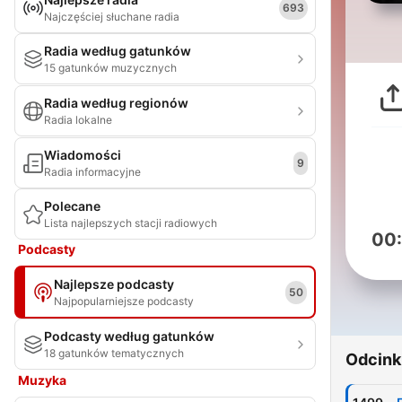
693
Najczęściej słuchane radia
Radia według gatunków
15 gatunków muzycznych
Radia według regionów
Radia lokalne
Wiadomości
9
Radia informacyjne
Polecane
Lista najlepszych stacji radiowych
00
Podcasty
Najlepsze podcasty
50
Najpopularniejsze podcasty
Podcasty według gatunków
18 gatunków tematycznych
Odcink
Muzyka