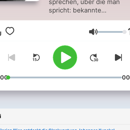
sprechen, über die man
spricht: bekannte
Persönlichkeiten aus Kunst
Kultur, Politik und Gesellsc
Głośność
Schauspieler, Musiker,
Wissenschaftlerin oder Aut
– in "NDR Kultur à la carte"
hören wir interessanten
Menschen beim Erzählen z
Im Radio auf NDR Kultur:
:00
00
montags, mittwochs, freita
von 13:00 bis 14:00 Uhr.
i