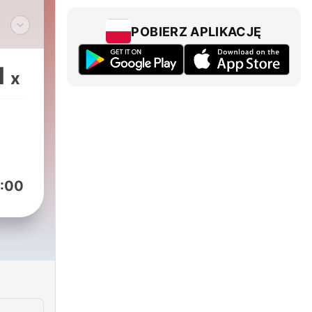
POBIERZ APLIKACJĘ
,
haft.
1
x
orin
u.
:00
gs