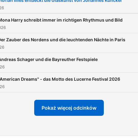
Florian Illies entdeckt die Glaskunst von Johannes Kunckel
026
Mona Harry schreibt immer im richtigen Rhythmus und Bild
026
Der Zauber des Nordens und die leuchtenden Nächte in Paris
026
Andreas Schager und die Bayreuther Festspiele
026
"American Dreams" - das Motto des Lucerne Festival 2026
026
Pokaż więcej odcinków