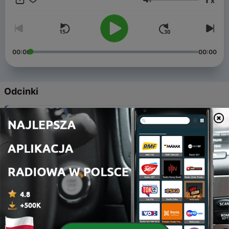
x
społeczeństwie problemy. Pamiętaj - Bóg nie osądza ludzi,
Głośność
którzy mają kłopoty, ale zawsze oferuje im pomoc i wskazuje
drogę wyjścia. Skontaktuj się z nami przez nasz profil
facebook.com/proklamacja
00:00
00:00
Odcinki
-
24
NCD - Jak uzdrawiać w imieniu Jezusa?
06 wrz 2021
-
23
NCD - Co to jest walka duchowa?
30 sie 2021
-
22
NCD - Jak czytać Biblię, aby ją rozumieć?
23 sie 2021
-
21
NCD - W jaki sposób się modlić?
16 sie 2021