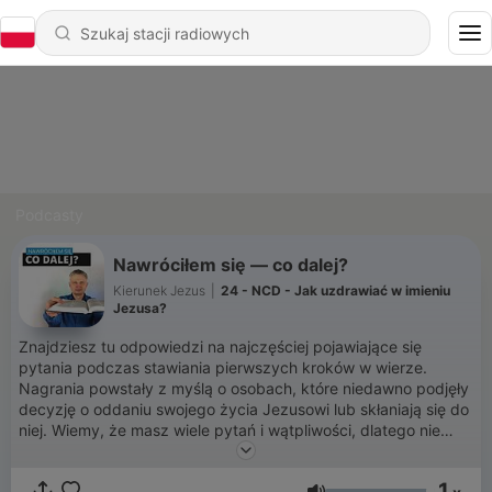
Podcasty
Nawróciłem się — co dalej?
Kierunek Jezus
|
24 - NCD - Jak uzdrawiać w imieniu
Jezusa?
Znajdziesz tu odpowiedzi na najczęściej pojawiające się
pytania podczas stawiania pierwszych kroków w wierze.
Nagrania powstały z myślą o osobach, które niedawno podjęły
decyzję o oddaniu swojego życia Jezusowi lub skłaniają się do
niej. Wiemy, że masz wiele pytań i wątpliwości, dlatego nie
boimy się poruszać trudnych tematów. Chcemy przedstawić ci
Bożą perspektywę na pojawiające się w naszym
1