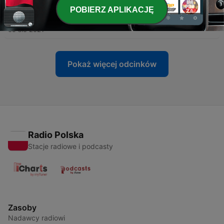
POBIERZ APLIKACJĘ
-
20
NCD - Jak Bóg ma na imię?
09 sie 2021
Pokaż więcej odcinków
Radio Polska
Stacje radiowe i podcasty
Zasoby
Nadawcy radiowi