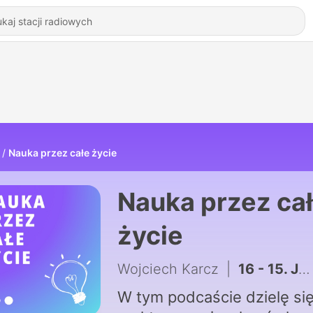
Nauka przez całe życie
Nauka przez ca
życie
Wojciech Karcz
|
16 - 15. Jak technologia może pomóc w rozwiązaniu codziennych problemów?
W tym podcaście dzielę si