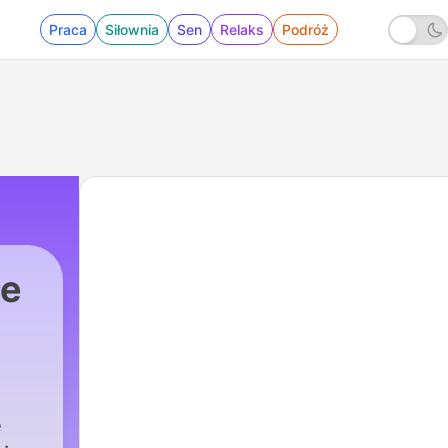
Praca
Siłownia
Sen
Relaks
Podróż
łe
ę