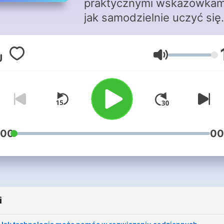
praktycznymi wskazówkam
jak samodzielnie uczyć się
nowych umiejętności. Jeśli
zawsze chciałeś/aś naucz
Głośność
się czegoś nowego, ale nie
wiesz jak, to tutaj znajdzie
wszystkie odpowiedzi. Strona
internetowa podcastu:
www.wojciechkarcz.pl
:00
00
i