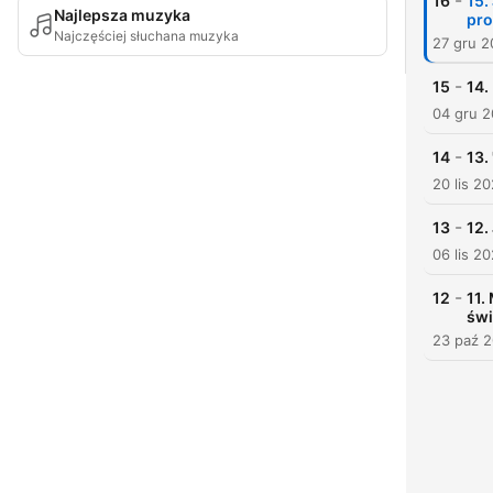
-
16
15.
Najlepsza muzyka
pr
Najczęściej słuchana muzyka
27 gru 
-
15
14.
04 gru 
-
14
13.
20 lis 2
-
13
12.
06 lis 2
-
12
11.
świ
23 paź 