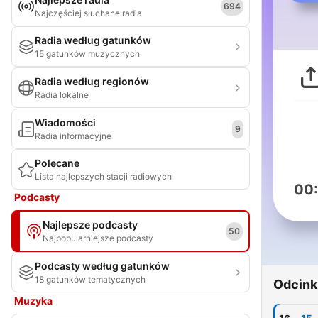
694
Najczęściej słuchane radia
Radia według gatunków
15 gatunków muzycznych
Radia według regionów
Radia lokalne
Wiadomości
9
Radia informacyjne
Polecane
Lista najlepszych stacji radiowych
00
Podcasty
Najlepsze podcasty
50
Najpopularniejsze podcasty
Podcasty według gatunków
18 gatunków tematycznych
Odcink
Muzyka