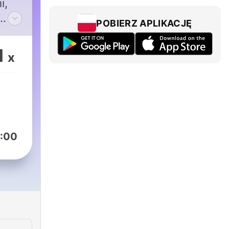
i,
POBIERZ APLIKACJĘ
yć
1
x
sz
:00