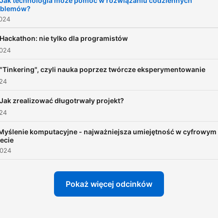
 Jak technologia może pomóc w rozwiązaniu codziennych
oblemów?
2024
 Hackathon: nie tylko dla programistów
2024
 "Tinkering", czyli nauka poprzez twórcze eksperymentowanie
024
 Jak zrealizować długotrwały projekt?
024
 Myślenie komputacyjne - najważniejsza umiejętność w cyfrowym
ecie
2024
Pokaż więcej odcinków