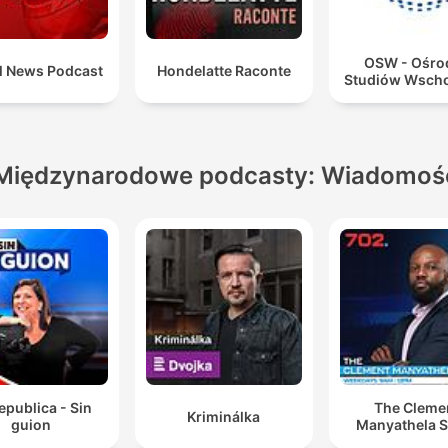
OSW - Ośro
l News Podcast
Hondelatte Raconte
Studiów Wsch
Międzynarodowe podcasty: Wiadomoś
epublica - Sin
The Cleme
Kriminálka
guion
Manyathela 