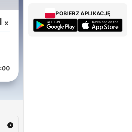
POBIERZ APLIKACJĘ
1
x
:00