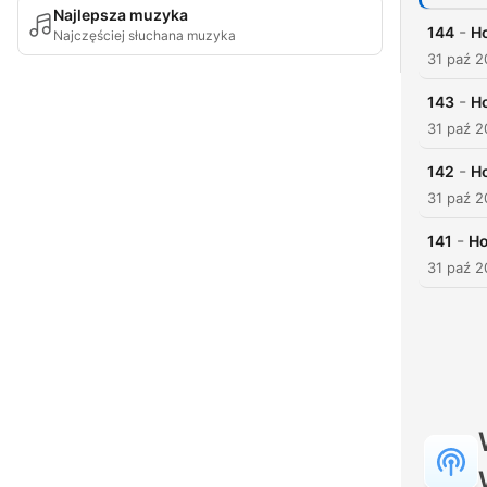
Najlepsza muzyka
-
144
Но
Najczęściej słuchana muzyka
31 paź 
-
143
Но
31 paź 
-
142
Но
31 paź 
-
141
Но
31 paź 