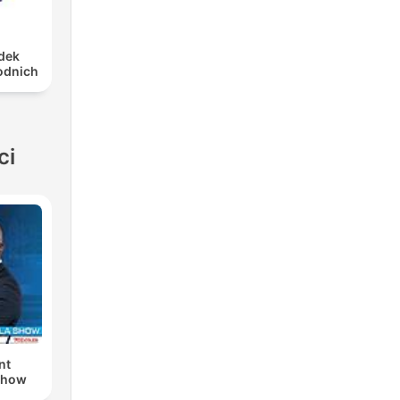
dek
odnich
ci
nt
Show