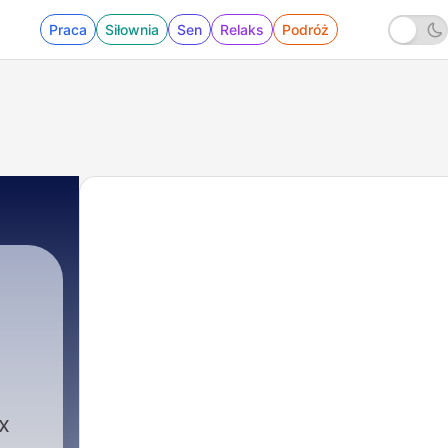
Praca
Siłownia
Sen
Relaks
Podróż
х