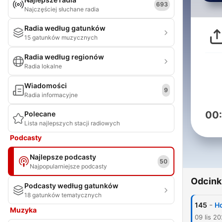
693
Najczęściej słuchane radia
Radia według gatunków
15 gatunków muzycznych
Radia według regionów
Radia lokalne
Wiadomości
9
Radia informacyjne
00
Polecane
Lista najlepszych stacji radiowych
Podcasty
Najlepsze podcasty
50
Najpopularniejsze podcasty
Odcink
Podcasty według gatunków
18 gatunków tematycznych
-
145
Но
Muzyka
09 lis 2