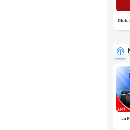
Globa
La R