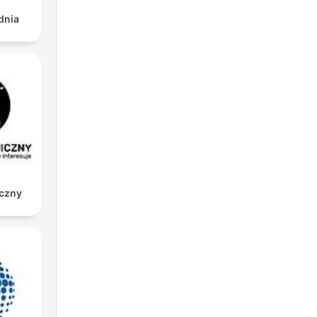
dnia
iczny