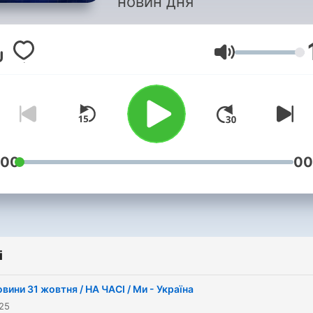
новин дня
Głośność
:00
00
i
вини 31 жовтня / НА ЧАСІ / Ми - Україна
025