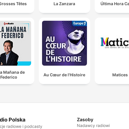
Grosses Têtes
La Zanzara
Última Hora C
la Mañana de
Au Cœur de l'Histoire
Matices
Federico
dio Polska
Zasoby
Nadawcy radiowi
cje radiowe i podcasty