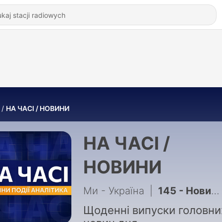
НА ЧАСІ / НОВИНИ
НА ЧАСІ /
НОВИНИ
Ми - Україна
|
145 - Новини 31 жовтня / НА ЧАСІ / Ми - Україна
Щоденні випуски головни