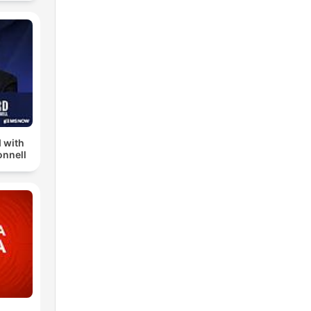
 with
nnell