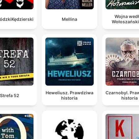
Wojna wed
dzkiKędzierski
Mellina
Wołoszańsk
Heweliusz. Prawdziwa
Czarnobyl. Pr
Strefa 52
historia
historia