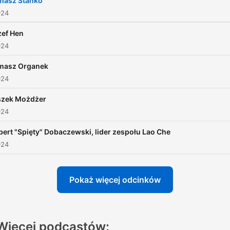
masz Stańko
i są wdzięczni za to, że
024
wybitne osobistości potrafi
zef Hen
odsłonić to co w nich delik
024
i ważne, by pokazać swoją
masz Organek
prawdziwą twarz.
024
szek Możdżer
024
ert "Spięty" Dobaczewski, lider zespołu Lao Che
024
Pokaż więcej odcinków
Więcej podcastów: