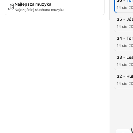
-
36
To
Najlepsza muzyka
14 sie 2
Najczęściej słuchana muzyka
-
35
Jó
14 sie 2
-
34
To
14 sie 2
-
33
Le
14 sie 2
-
32
Hub
14 sie 2