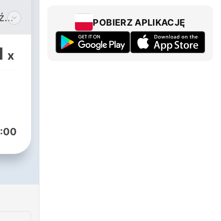
źmi,
POBIERZ APLIKACJĘ
bez
1
x
:00
ala
odzą
órzy
nika