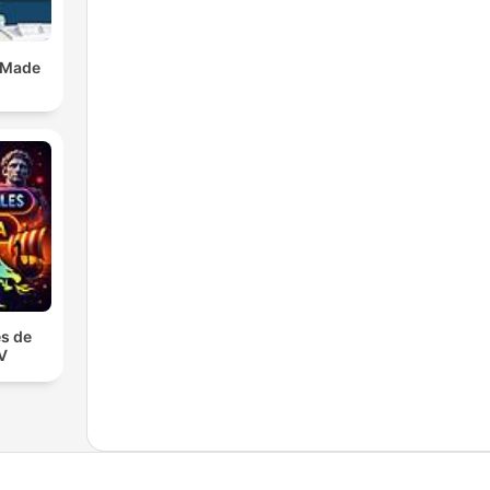
 Made
s de
TV