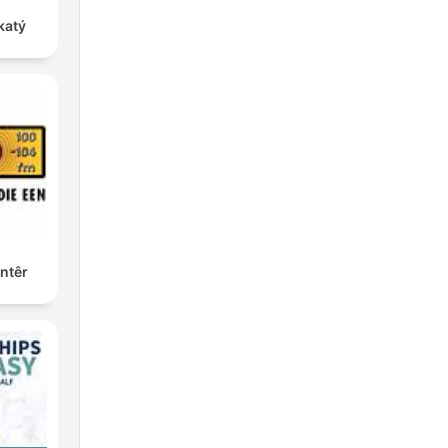
katý
ntêr