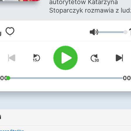
autorytetów Katarzyna
Stoparczyk rozmawia z lud
którzy nimi są. Rozmawia 
nakładania masek, bez
Głośność
koturnów i bez ściemy. W tych
rozmowach jest odwaga i
prawda. Jest też zaufanie,
jakim ci ludzie zechcieli
obdarzyć rozmówczynię. A
ona? Szuka w nich błysku
:00
00
wewnętrznego dziecka i oc
od zapomnienia. Po każdej
audycji do redakcji przych
setki maili od słuchaczy, kt
i
współtworzą tę audycję po
drugiej stronie radioodbior