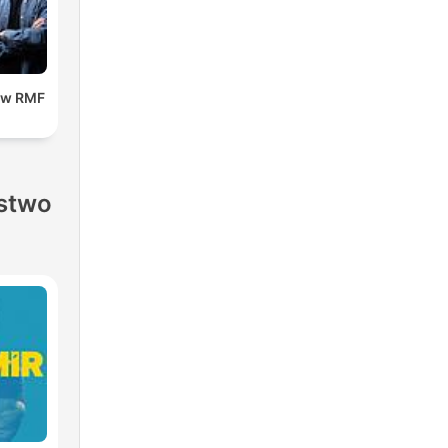
 w RMF
stwo