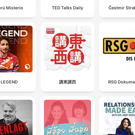
rú Misterio
TED Talks Daily
Čestmír Stra
LEGEND
講東講西
RSG Dokume