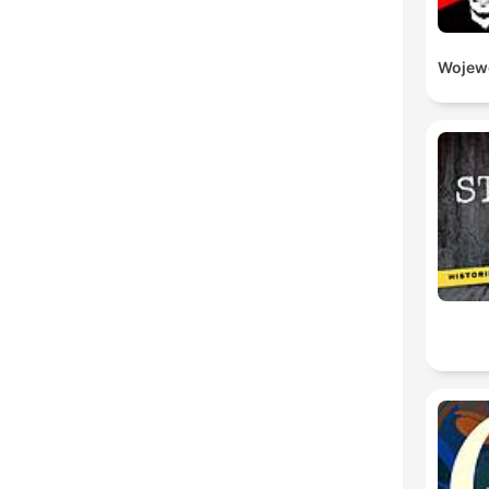
Wojewó