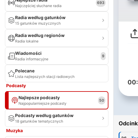
693
Najczęściej słuchane radia
Radia według gatunków
15 gatunków muzycznych
Radia według regionów
Radia lokalne
Wiadomości
9
Radia informacyjne
Polecane
Lista najlepszych stacji radiowych
00
Podcasty
Najlepsze podcasty
50
Najpopularniejsze podcasty
Podcasty według gatunków
18 gatunków tematycznych
Odcink
Muzyka