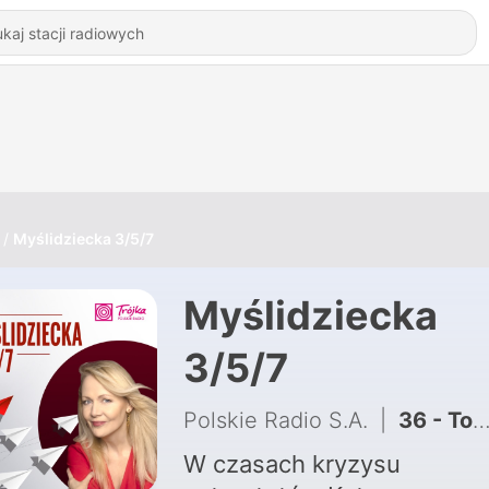
Myślidziecka 3/5/7
Myślidziecka
3/5/7
Polskie Radio S.A.
|
36 - Tomasz Stańko
W czasach kryzysu