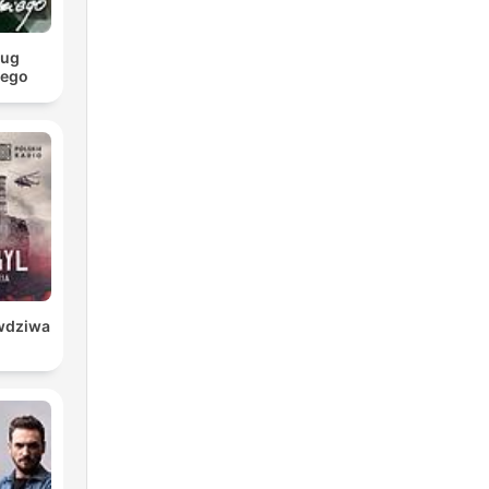
ług
iego
awdziwa