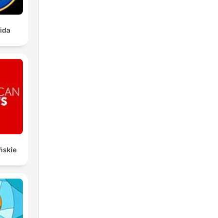
ida
ńskie