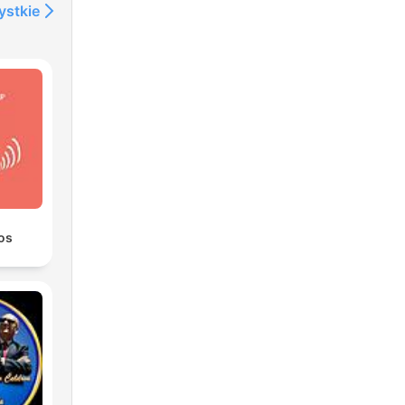
ystkie
os