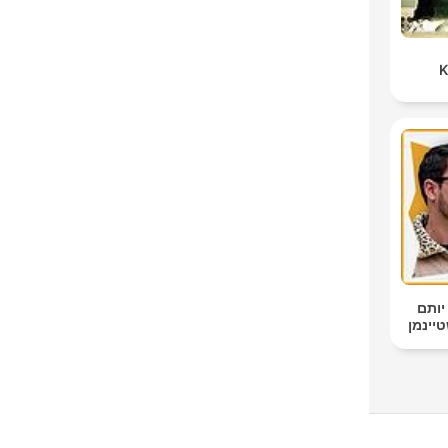
K
יותם