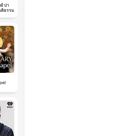
ย์ ปา
นติธรรม
pel