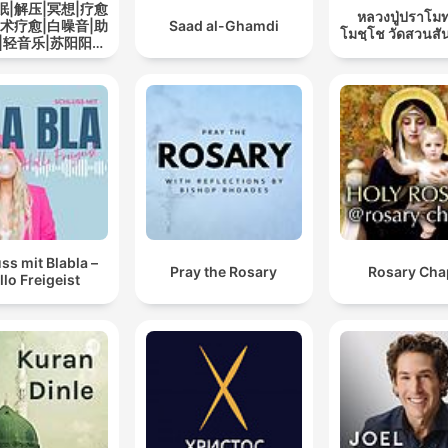
眠|解压|冥想|疗愈
หลวงปู่ปราโมท
艺术疗愈|白噪音|助
Saad al-Ghamdi
โมชฺโช วัดสวนสั
|轻音乐|苏阳阳频
道
ss mit Blabla –
Pray the Rosary
Rosary Cha
llo Freigeist