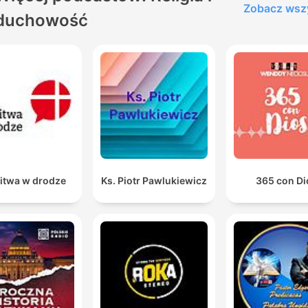
Zobacz wsz
duchowość
itwa w drodze
Ks. Piotr Pawlukiewicz
365 con Di