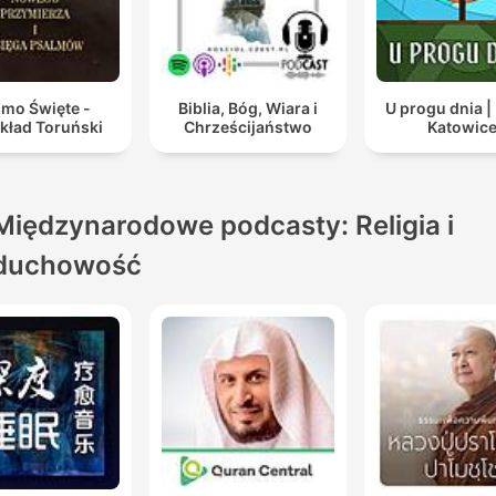
smo Święte -
Biblia, Bóg, Wiara i
U progu dnia |
kład Toruński
Chrześcijaństwo
Katowic
Międzynarodowe podcasty: Religia i
duchowość