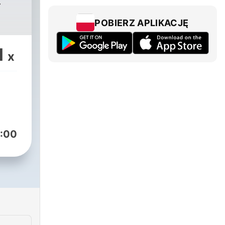
POBIERZ APLIKACJĘ
1
x
:00