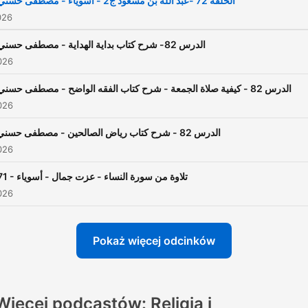
الحلقة 72 -عبد الله بن مسعود ج2 - أسوياء - مصطفى حسني
026
الدرس 82- شرح كتاب بداية الهداية - مصطفى حسني
026
الدرس 82 - كيفية صلاة الجمعة - شرح كتاب الفقه الواضح - مصطفى حسني
026
الدرس 82 - شرح كتاب رياض الصالحين - مصطفى حسني
026
71 - تلاوة من سورة النساء - عزت جمال - أسوياء
026
Pokaż więcej odcinków
Więcej podcastów: Religia i