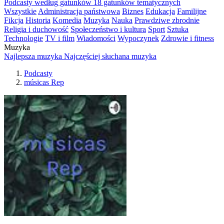
Podcasty według gatunków
18 gatunków tematycznych
Wszystkie
Administracja państwowa
Biznes
Edukacja
Familijne
Fikcja
Historia
Komedia
Muzyka
Nauka
Prawdziwe zbrodnie
Religia i duchowość
Społeczeństwo i kultura
Sport
Sztuka
Technologie
TV i film
Wiadomości
Wypoczynek
Zdrowie i fitness
Muzyka
Najlepsza muzyka
Najczęściej słuchana muzyka
Podcasty
músicas Rep