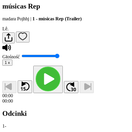
músicas Rep
madara Pojhhj
|
1 - músicas Rep (Trailer)
Lê.
Głośność
1
x
00:00
00:00
Odcinki
1
-