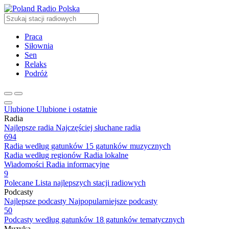
Radio Polska
Praca
Siłownia
Sen
Relaks
Podróż
Ulubione
Ulubione i ostatnie
Radia
Najlepsze radia
Najczęściej słuchane radia
694
Radia według gatunków
15 gatunków muzycznych
Radia według regionów
Radia lokalne
Wiadomości
Radia informacyjne
9
Polecane
Lista najlepszych stacji radiowych
Podcasty
Najlepsze podcasty
Najpopularniejsze podcasty
50
Podcasty według gatunków
18 gatunków tematycznych
Muzyka