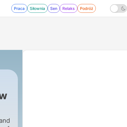
Praca
Siłownia
Sen
Relaks
Podróż
ow
ow
|
17 - Multicultural Kraków Podcast - Business
 and