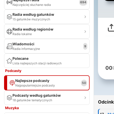
694
Najczęściej słuchane radia
Radia według gatunków
15 gatunków muzycznych
Radia według regionów
Radia lokalne
Wiadomości
9
Radia informacyjne
Polecane
Lista najlepszych stacji radiowych
00
Podcasty
Najlepsze podcasty
50
Najpopularniejsze podcasty
Podcasty według gatunków
18 gatunków tematycznych
Odcink
Muzyka