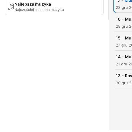
-
17
Mul
Najlepsza muzyka
28 gru 
Najczęściej słuchana muzyka
-
16
Mul
28 gru 
-
15
Mul
27 gru 
-
14
Mul
21 gru 2
-
13
Rav
30 gru 2