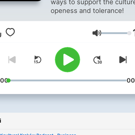
ways to support the cultur
openess and tolerance!
Głośność
:00
00
i