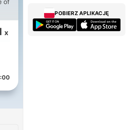
e of
POBIERZ APLIKACJĘ
1
x
:00