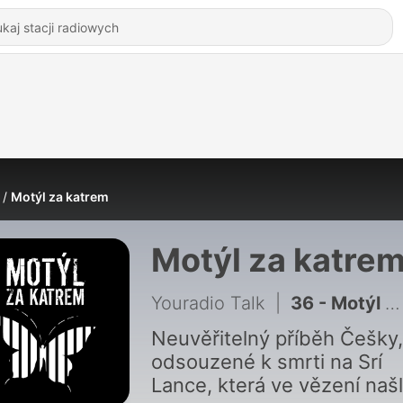
Motýl za katrem
Motýl za katre
Youradio Talk
|
36 - Motýl za katrem 2: MAREK KOČKA - Dvakrát jsem málem umřel. Heroin byl náručí, kterou jsem potřeboval
Neuvěřitelný příběh Češky,
odsouzené k smrti na Srí
Lance, která ve vězení naš