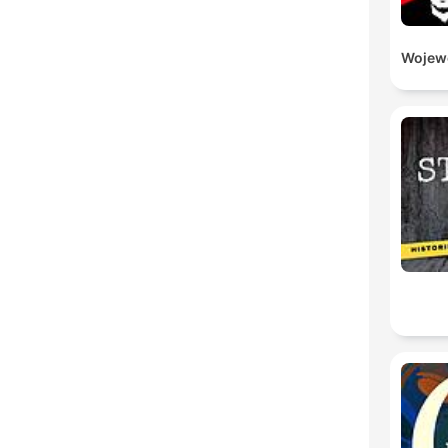
Wojewó