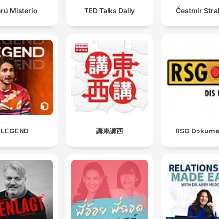
rú Misterio
TED Talks Daily
Čestmír Stra
LEGEND
講東講西
RSG Dokume