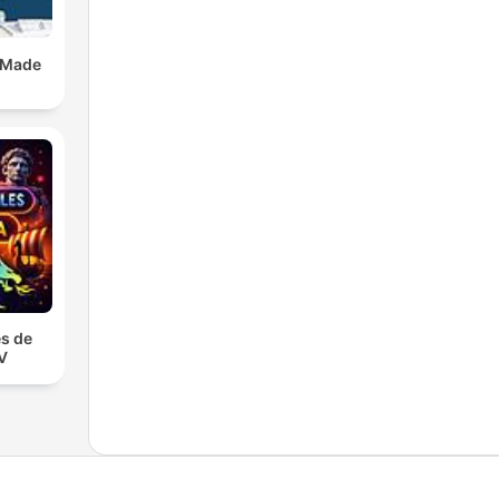
 Made
s de
TV