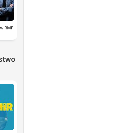
 w RMF
stwo