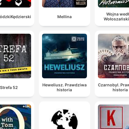
Wojna wed
dzkiKędzierski
Mellina
Wołoszańsk
Heweliusz. Prawdziwa
Czarnobyl. Pr
Strefa 52
historia
historia