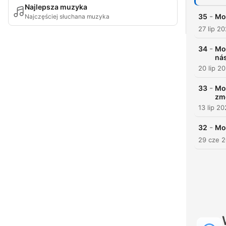
Najlepsza muzyka
-
35
Mot
Najczęściej słuchana muzyka
27 lip 2
-
34
Mot
nás
20 lip 2
-
33
Mot
změ
13 lip 2
-
32
Mot
29 cze 