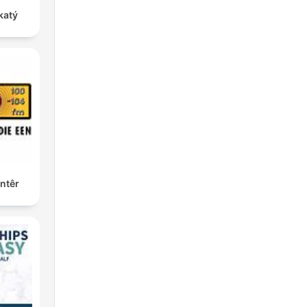
katý
ntêr