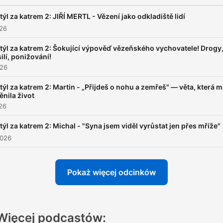
ýl za katrem 2: JIŘÍ MERTL - Vězení jako odkladiště lidí
026
ýl za katrem 2: Šokující výpověď vězeňského vychovatele! Drogy
ilí, ponižování!
026
ýl za katrem 2: Martin - „Přijdeš o nohu a zemřeš" — věta, která m
nila život
026
ýl za katrem 2: Michal - "Syna jsem viděl vyrůstat jen přes mříže"
2026
Pokaż więcej odcinków
Więcej podcastów: