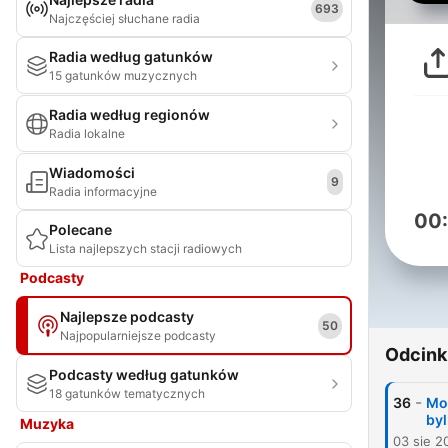
693
Najczęściej słuchane radia
Radia według gatunków
15 gatunków muzycznych
Radia według regionów
Radia lokalne
Wiadomości
9
Radia informacyjne
00
Polecane
Lista najlepszych stacji radiowych
Podcasty
Najlepsze podcasty
50
Najpopularniejsze podcasty
Odcink
Podcasty według gatunków
18 gatunków tematycznych
-
36
Mot
byl
Muzyka
03 sie 2