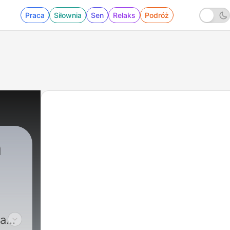
Praca
Siłownia
Sen
Relaks
Podróż
m
la