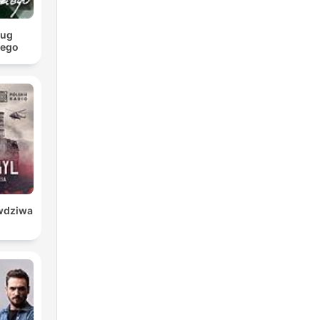
ług
iego
awdziwa