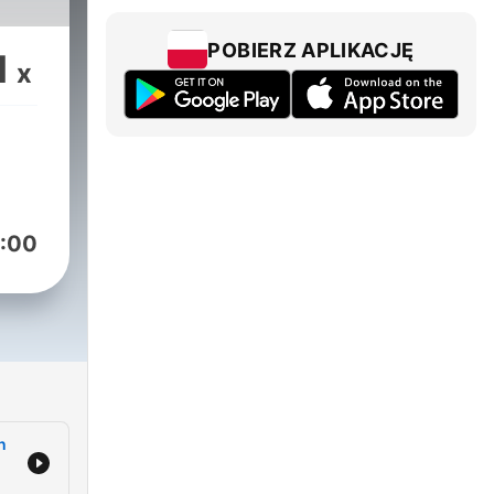
POBIERZ APLIKACJĘ
1
ský
x
:00
n