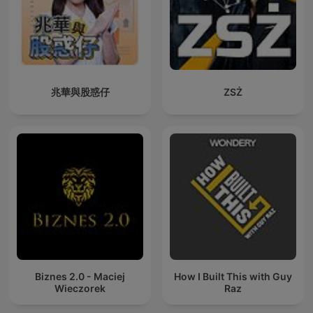
兆華與股惑仔
ZSŻ
Biznes 2.0 - Maciej
How I Built This with Guy
Wieczorek
Raz