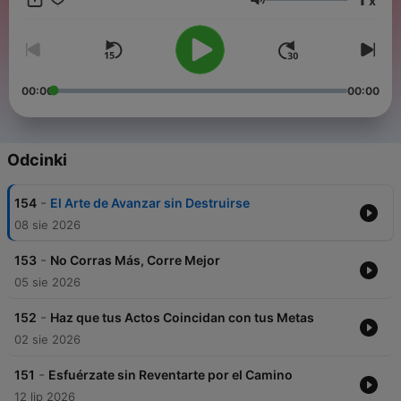
x
siempre has soñado 🔥
Głośność
Tu transformación comienza hoy 🚀
00:00
00:00
#motivacion #superacionpersonal #exito #crecimientopersonal
#desarrollopersonal #actitudpositiva #mentalidadpositiva
#emprendedores #emprendimiento #autocuidado
Odcinki
#fuerzainterior #vidasaludable #confianza #inspiracion
#actitudganadora #desafios #superandomedebilidades
-
154
El Arte de Avanzar sin Destruirse
#liderazgo #pensamientopositivo #bienestar
08 sie 2026
-
153
No Corras Más, Corre Mejor
05 sie 2026
-
152
Haz que tus Actos Coincidan con tus Metas
02 sie 2026
-
151
Esfuérzate sin Reventarte por el Camino
Conviértete en un supporter de este podcast:
12 lip 2026