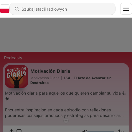
Podcasty
Motivación Diaria
Motivación Diaria
|
154 - El Arte de Avanzar sin
Destruirse
Motivación diaria para aquellos que quieren cambiar su vida 💪
🧠
Encuentra inspiración en cada episodio con reflexiones
poderosas consejos prácticos y estrategias para desarrollar
una mentalidad fuerte y positiva.
Supera desafíos alcanza tus metas y construye la vida que
1