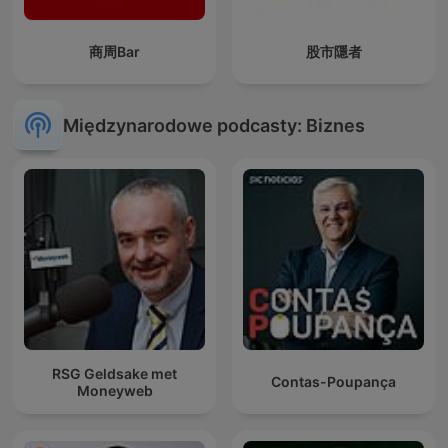
商周Bar
股市隱者
Międzynarodowe podcasty: Biznes
RSG Geldsake met
Contas-Poupança
Moneyweb