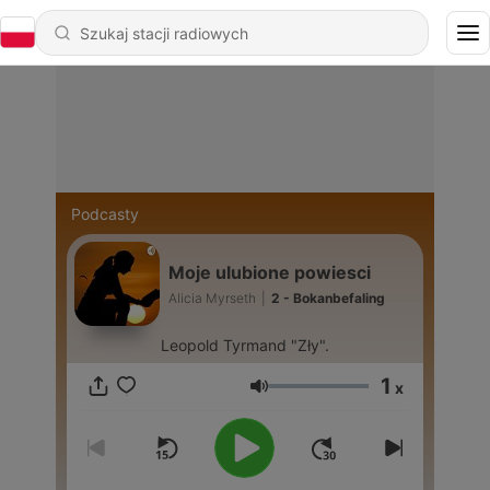
Podcasty
Moje ulubione powiesci
Alicia Myrseth
|
2 - Bokanbefaling
Leopold Tyrmand "Zły".
1
x
Głośność