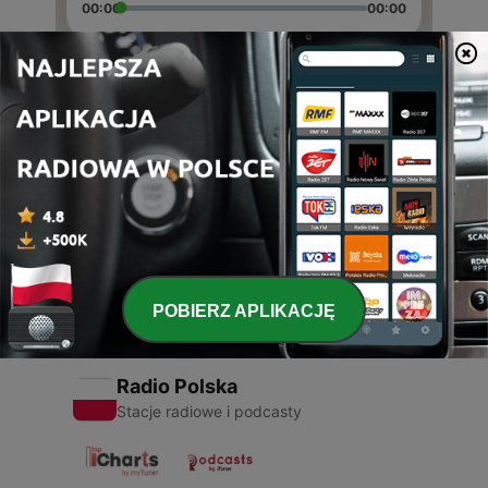
00:00
00:00
Odcinki
-
2
Bokanbefaling
05 kwi 2020
-
1
"Zły" Leopolda Tyrmanda
02 kwi 2020
POBIERZ APLIKACJĘ
Radio Polska
Stacje radiowe i podcasty