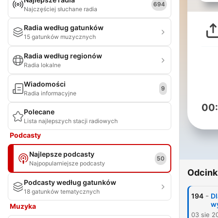
694
Najczęściej słuchane radia
Radia według gatunków
15 gatunków muzycznych
Radia według regionów
Radia lokalne
Wiadomości
9
Radia informacyjne
00
Polecane
Lista najlepszych stacji radiowych
Podcasty
Najlepsze podcasty
50
Najpopularniejsze podcasty
Odcink
Podcasty według gatunków
18 gatunków tematycznych
-
194
Dl
wy
Muzyka
03 sie 2