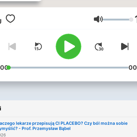
definiujemy jako wykonyw
zawód, lifestyle czy sposó
bycia. Nie boimy się
Głośność
rozmawiać z nikim i nie
unikamy żadnych tematów
Prowadzący program to
Damian Szewczyk i Filip
Klarzyński.
:00
00
i
aczego lekarze przepisują CI PLACEBO? Czy ból można sobie
myślić? - Prof. Przemysław Bąbel
026