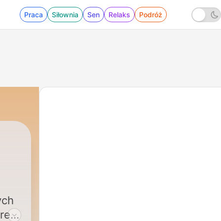
Praca
Siłownia
Sen
Relaks
Podróż
ki
|
194 - Dlaczego lekarze przepisują CI
ych
re