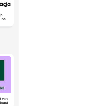
ja -
kuba
t van
dcast