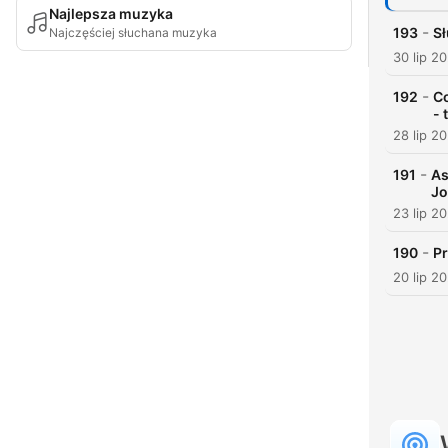
Najlepsza muzyka
-
193
Sł
Najczęściej słuchana muzyka
30 lip 2
-
192
C
- 
28 lip 2
-
191
As
Jo
23 lip 2
-
190
P
20 lip 2