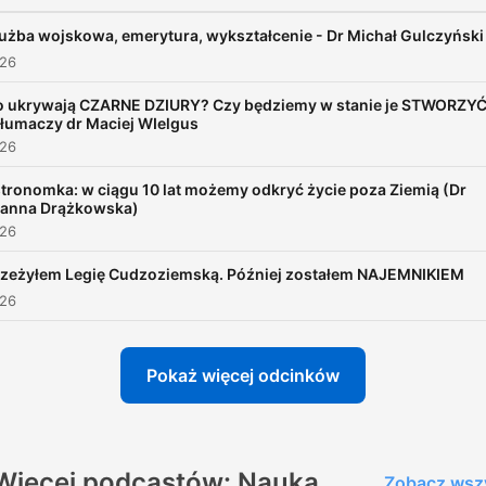
użba wojskowa, emerytura, wykształcenie - Dr Michał Gulczyński
026
o ukrywają CZARNE DZIURY? Czy będziemy w stanie je STWORZY
tłumaczy dr Maciej WIelgus
026
tronomka: w ciągu 10 lat możemy odkryć życie poza Ziemią (Dr
anna Drążkowska)
026
rzeżyłem Legię Cudzoziemską. Później zostałem NAJEMNIKIEM
026
Pokaż więcej odcinków
Więcej podcastów: Nauka
Zobacz wsz