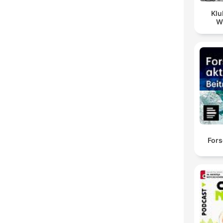
Klu
W
Fors