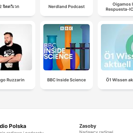
Oigamos 
2 จิตตวิเวก
Nerdland Podcast
Respuesta-I
ego Ruzzarin
BBC Inside Science
Ö1 Wissen ak
dio Polska
Zasoby
Nadawcy radiowi
cje radiowe i podcasty