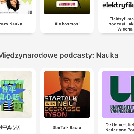
Elektryfikac
razy Nauka
Ale kosmos!
podcast Ja
Wiecha
Międzynarodowe podcasty: Nauka
De Universitei
性平真心話
StarTalk Radio
Nederland Po