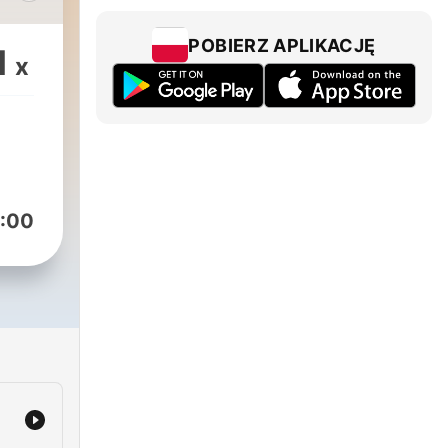
any
b
POBIERZ APLIKACJĘ
1
x
.
:00