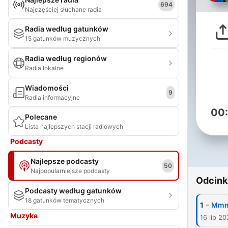
694
Najczęściej słuchane radia
Radia według gatunków
15 gatunków muzycznych
Radia według regionów
Radia lokalne
Wiadomości
9
Radia informacyjne
00
Polecane
Lista najlepszych stacji radiowych
Podcasty
Najlepsze podcasty
50
Najpopularniejsze podcasty
Odcink
Podcasty według gatunków
18 gatunków tematycznych
-
1
Mmmm
Muzyka
16 lip 2