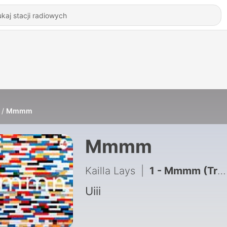
Mmmm
Mmmm
Kailla Lays
|
1 - Mmmm (Trailer)
Uiii