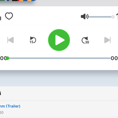
Głośność
:00
00
i
 (Trailer)
020