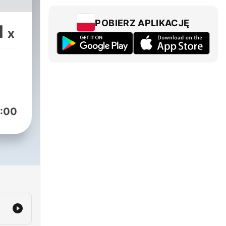
POBIERZ APLIKACJĘ
1
x
:00