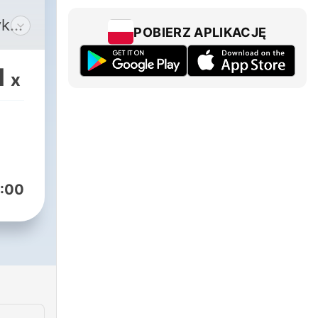
POBIERZ APLIKACJĘ
com
1
x
:00