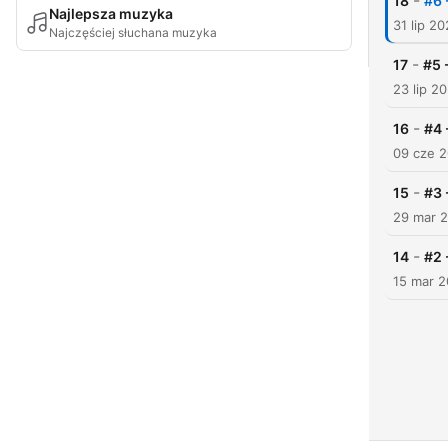
-
18
#6 
Najlepsza muzyka
31 lip 2
Najczęściej słuchana muzyka
-
17
#5 
23 lip 2
-
16
#4 
09 cze 
-
15
#3 
29 mar 
-
14
#2 
15 mar 