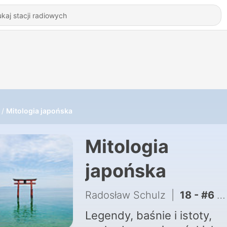
Mitologia japońska
Mitologia
japońska
Radosław Schulz
|
18 - #6 - Ptasie demony Tengu
Legendy, baśnie i istoty,