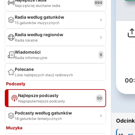
694
Najczęściej słuchane radia
Radia według gatunków
15 gatunków muzycznych
Radia według regionów
Radia lokalne
Wiadomości
9
Radia informacyjne
Polecane
Lista najlepszych stacji radiowych
00
Podcasty
Najlepsze podcasty
50
Najpopularniejsze podcasty
Podcasty według gatunków
18 gatunków tematycznych
Odcink
Muzyka