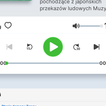
pochodzące z japońskich
przekazów ludowych Muzyka :
MR NCS
mitologiajaponska@gmail.
Głośność
:00
00
i