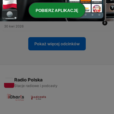
-
18
Der Körper als Statement – Zwischen Selbstbild,
Statusdruck und Body Aging
14 maj 2026
POBIERZ APLIKACJĘ
-
17
Grenzen setzen – bis hierhin und nicht weiter
30 kwi 2026
Pokaż więcej odcinków
Radio Polska
Stacje radiowe i podcasty