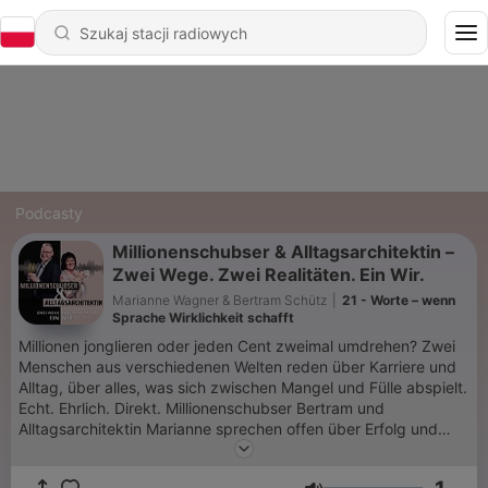
Podcasty
Millionenschubser & Alltagsarchitektin –
Zwei Wege. Zwei Realitäten. Ein Wir.
Marianne Wagner & Bertram Schütz
|
21 - Worte – wenn
Sprache Wirklichkeit schafft
Millionen jonglieren oder jeden Cent zweimal umdrehen? Zwei
Menschen aus verschiedenen Welten reden über Karriere und
Alltag, über alles, was sich zwischen Mangel und Fülle abspielt.
Echt. Ehrlich. Direkt. Millionenschubser Bertram und
Alltagsarchitektin Marianne sprechen offen über Erfolg und
Druck, Identität und Gesundheit, Werte und Verluste. Immer
verbunden mit den Fragen: Welchen Preis zahlen wir für