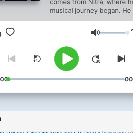
comes from Nitra, where h
musical journey began. He
been active as a professio
DJ since 2003. He is know
Głośność
for genre-diverse sets wit
clear musical progression,
seamlessly blending curre
trends with timeless danc
music, always focusing on
energy and atmosphere. With
:00
00
more than 20 years on the
scene, DJ EKG has establi
himself as one of the most 
demand DJs in Slovakia. In
i
2015, he became the only D
Slovakia to present an offic