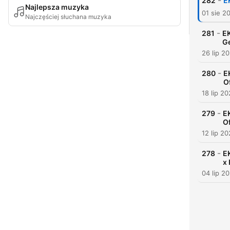
-
282
E
Najlepsza muzyka
01 sie 2
Najczęściej słuchana muzyka
-
281
E
Ge
26 lip 2
-
280
E
O
18 lip 2
-
279
E
O
12 lip 2
-
278
E
x
04 lip 2