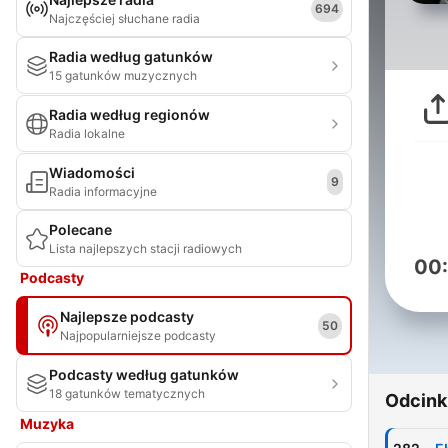
694
Najczęściej słuchane radia
Radia według gatunków
15 gatunków muzycznych
Radia według regionów
Radia lokalne
Wiadomości
9
Radia informacyjne
Polecane
Lista najlepszych stacji radiowych
00
Podcasty
Najlepsze podcasty
50
Najpopularniejsze podcasty
Podcasty według gatunków
18 gatunków tematycznych
Odcink
Muzyka