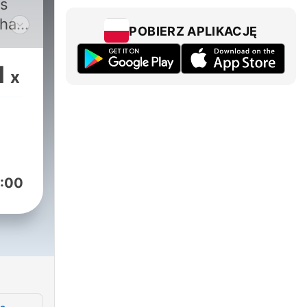
is
 has
POBIERZ APLIKACJĘ
nal
n
1
x
h a
nt
e
:00
shed
in-
J in
ial