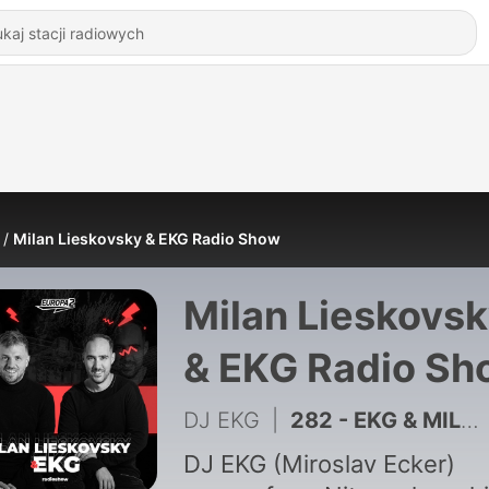
Milan Lieskovsky & EKG Radio Show
Milan Lieskovs
& EKG Radio Sh
DJ EKG
|
282 - EKG & MILAN LIESKOVSKY RADIO SHOW / EUROPA 2 / Summer Specia
DJ EKG (Miroslav Ecker)