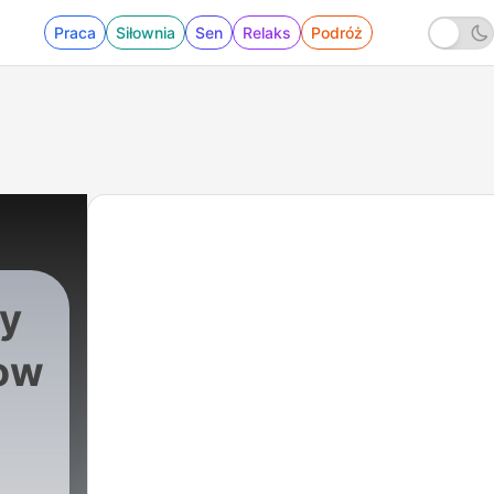
Praca
Siłownia
Sen
Relaks
Podróż
ky
ow