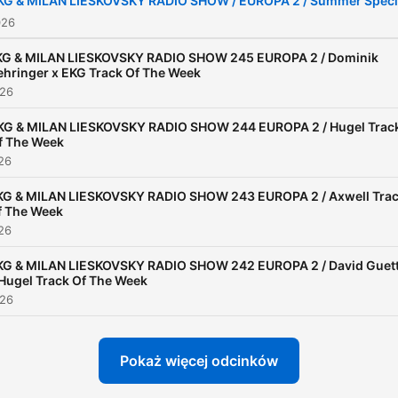
KG & MILAN LIESKOVSKY RADIO SHOW / EUROPA 2 / Summer Spec
DJ record with the EKG So
026
project — a continuous 12-
KG & MILAN LIESKOVSKY RADIO SHOW 245 EUROPA 2 / Dominik
hour DJ set. He has perfo
hringer x EKG Track Of The Week
026
in top clubs across the Slo
and Czech scenes, includi
KG & MILAN LIESKOVSKY RADIO SHOW 244 EUROPA 2 / Hugel Trac
f The Week
Ministry of Fun (Banská
026
Bystrica), Epic Club (Pragu
KG & MILAN LIESKOVSKY RADIO SHOW 243 EUROPA 2 / Axwell Tra
and the summer event ve
f The Week
Motel Kamenec. Since 2017, he
026
has also been actively inv
KG & MILAN LIESKOVSKY RADIO SHOW 242 EUROPA 2 / David Guet
in event production and ev
 Hugel Track Of The Week
management. That same ye
026
he founded the Sunset
Boulevard project, inspired
Pokaż więcej odcinków
Ibiza, introducing the conc