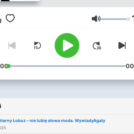
Głośność
:00
00
i
litarny Łobuz – nie lubię słowa moda. WywiadyAgaty
025