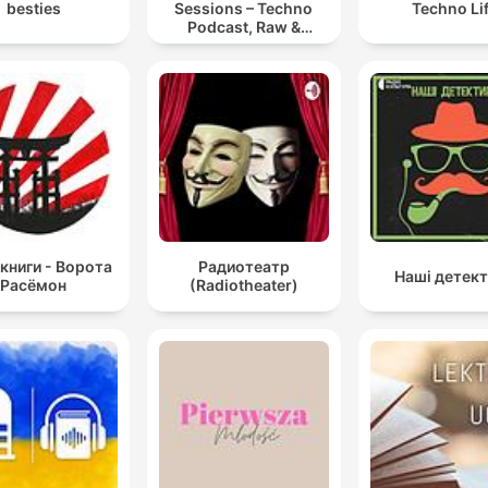
besties
Sessions – Techno
Techno Li
Podcast, Raw &
Hypnotic Techno
Mixes
книги - Ворота
Радиотеатр
Наші детек
Расёмон
(Radiotheater)