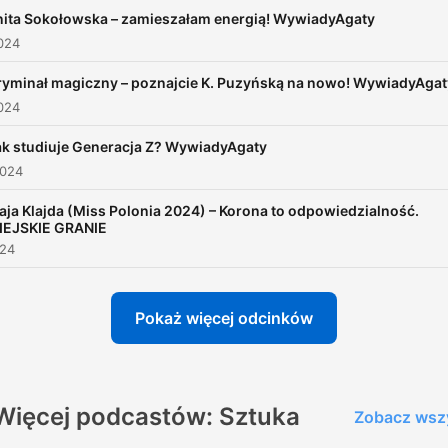
ita Sokołowska – zamieszałam energią! WywiadyAgaty
024
ryminał magiczny – poznajcie K. Puzyńską na nowo! WywiadyAgat
024
ak studiuje Generacja Z? WywiadyAgaty
2024
aja Klajda (Miss Polonia 2024) – Korona to odpowiedzialność.
IEJSKIE GRANIE
024
Pokaż więcej odcinków
Więcej podcastów: Sztuka
Zobacz wsz