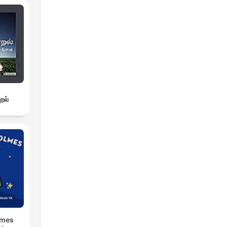
றல்
lmes