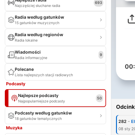
693
Najczęściej słuchane radia
Radia według gatunków
15 gatunków muzycznych
Radia według regionów
Radia lokalne
Wiadomości
9
Radia informacyjne
00
Polecane
Lista najlepszych stacji radiowych
Podcasty
Najlepsze podcasty
50
Najpopularniejsze podcasty
Odcink
Podcasty według gatunków
18 gatunków tematycznych
-
282
E
Muzyka
08 sty 2