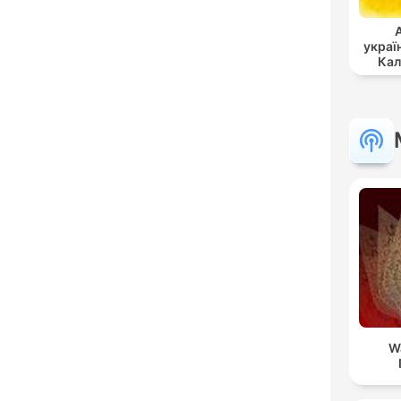
украї
Кал
W