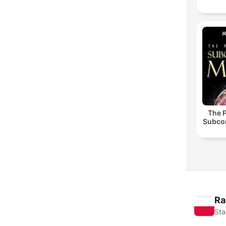
The 
Subco
Ra
Sta