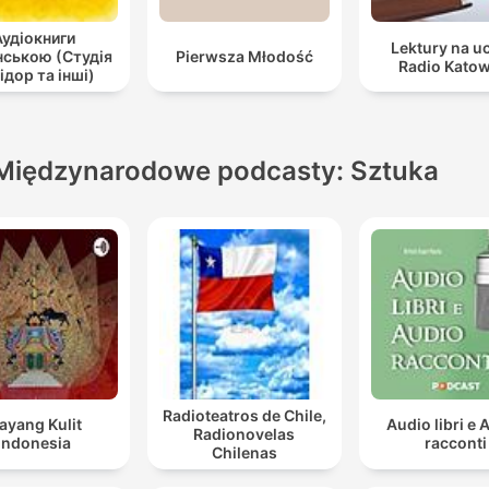
Аудіокниги
Lektury na u
нською (Студія
Pierwsza Młodość
Radio Katow
ідор та інші)
Międzynarodowe podcasty: Sztuka
Radioteatros de Chile,
ayang Kulit
Audio libri e 
Radionovelas
Indonesia
racconti
Chilenas