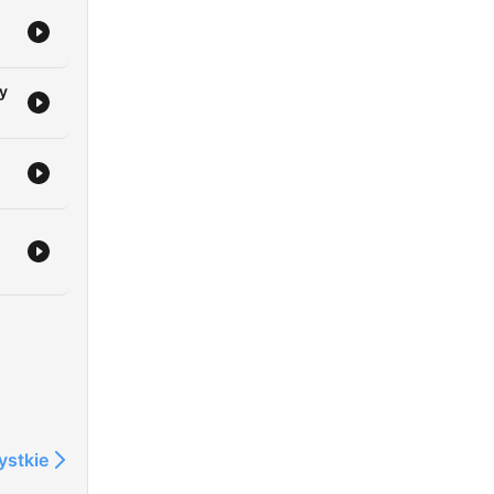
y
ystkie