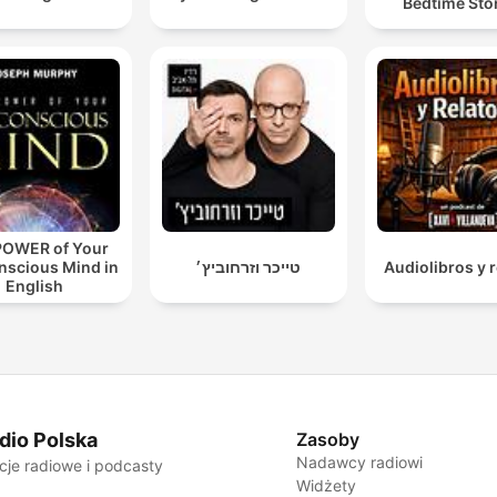
Bedtime Sto
POWER of Your
nscious Mind in
טייכר וזרחוביץ׳
Audiolibros y r
English
dio Polska
Zasoby
Nadawcy radiowi
cje radiowe i podcasty
Widżety