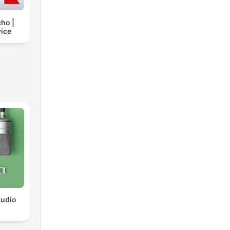
cho |
ice
Audio