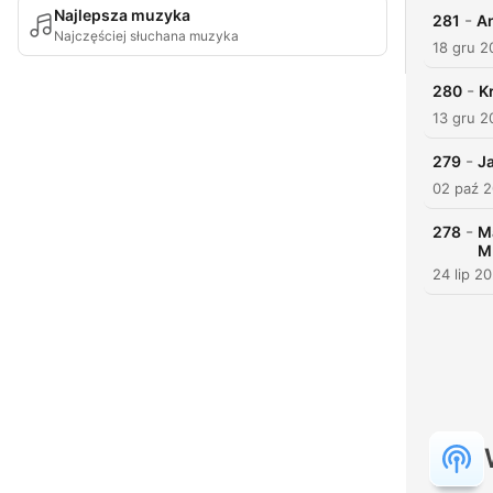
Najlepsza muzyka
-
281
An
Najczęściej słuchana muzyka
18 gru 2
-
280
K
13 gru 2
-
279
J
02 paź 
-
278
M
M
24 lip 2