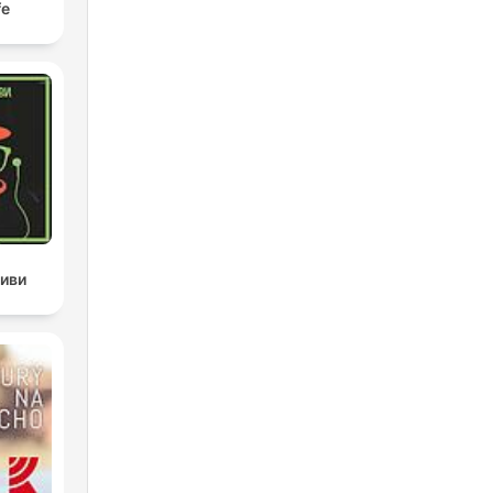
fe
тиви