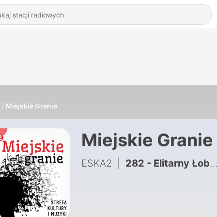
Miejskie Granie
Miejskie Granie
ESKA2
|
282 - Elitarny Łobuz – nie lubię słowa moda. WywiadyAgaty