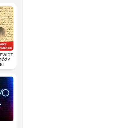
IEWICZ
DRÓŻY
KI