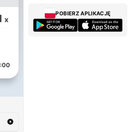
POBIERZ APLIKACJĘ
1
x
:00