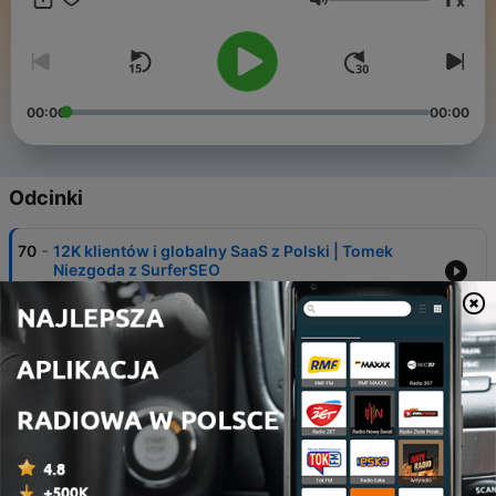
x
zespole rockowym Furkot i fotograf.
Głośność
00:00
00:00
Odcinki
-
70
12K klientów i globalny SaaS z Polski | Tomek
Niezgoda z SurferSEO
05 mar 2026
-
69
Jak zbudować APLIKACJĘ dla MILIONÓW
kierowców | Adam Tychmanowicz z Yanosik
06 lis 2025
-
68
Projektowanie ŻYCIA, inwestycje, podcasty i
BIZNES | Maciej Filipkowski z Zaprojektuj Swoje
Życie
30 paź 2025