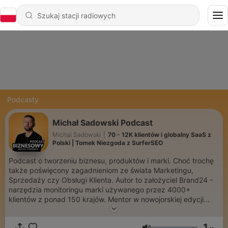
Podcasty
Michał Sadowski Podcast
Michal Sadowski
|
70 - 12K klientów i globalny SaaS z
Polski | Tomek Niezgoda z SurferSEO
Podcast o tworzeniu biznesu, produktów i marki. Choć trochę
także poświęcony zagadnieniom ze świata Marketingu,
Sprzedaży czy Obsługi Klienta. Autor to założyciel Brand24 -
narzędzia monitoringu marki używanego przez 4000+
klientów z ponad 150 krajów. Mentor w nowojorskiej edycji
Founder Institute. Startup Founder of the Year w konkursie The
Next Web Startup Awards. W wolnym czasie top parówa w
1