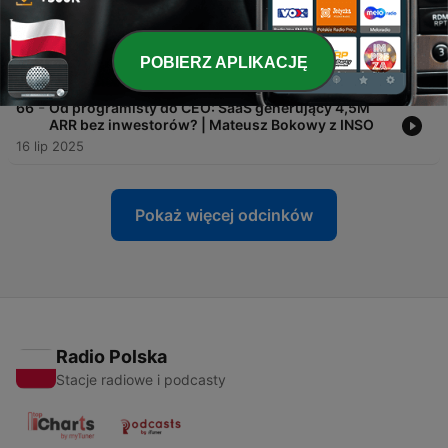
-
67
From PE Teacher to Liverpool FC CEO | Peter
Moore
POBIERZ APLIKACJĘ
17 wrz 2025
-
66
Od programisty do CEO: SaaS generujący 4,5M
ARR bez inwestorów? | Mateusz Bokowy z INSO
16 lip 2025
Pokaż więcej odcinków
Radio Polska
Stacje radiowe i podcasty