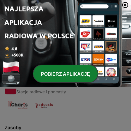
00:00
00:00
Odcinki
-
1
México: acerca de vários assuntos.
22 lip 2020
POBIERZ APLIKACJĘ
Radio Polska
Stacje radiowe i podcasty
Zasoby