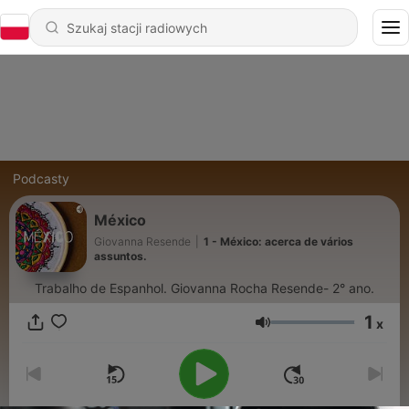
Podcasty
México
Giovanna Resende
|
1 - México: acerca de vários
assuntos.
Trabalho de Espanhol. Giovanna Rocha Resende- 2° ano.
1
x
Głośność