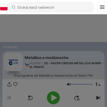
Podcasty
Metallica a medianoche
RockFM
|
20 - NACER·CRECER·METALLICA·MORIR -
EL PIRATA
El programa de Metallica medianoche en Rock FM.
1
x
Głośność