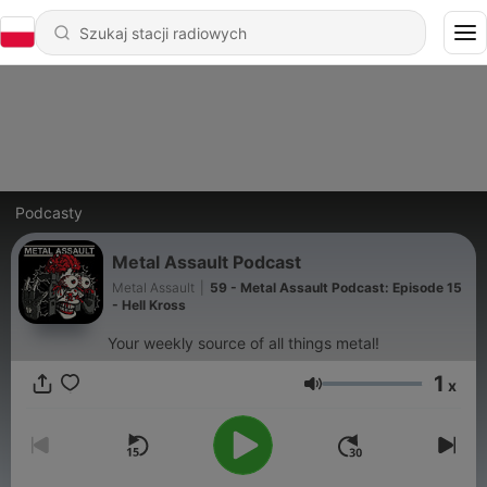
Podcasty
Metal Assault Podcast
Metal Assault
|
59 - Metal Assault Podcast: Episode 15
- Hell Kross
Your weekly source of all things metal!
1
x
Głośność