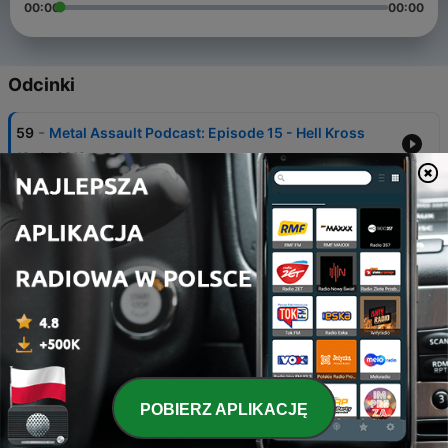
00:00
00:00
Odcinki
-
59
Metal Assault Podcast: Episode 15 - Hell Kross
12 sie 2019
-
58
Metal Assault Podcast 2019: Episode 14:
Beekeeper
28 cze 2019
-
57
Metal Assault Podcast 2019: Episode 13 - With
Our Arms To The Sun
28 cze 2019
-
56
Metal Assault Podcast 2019 - Episode 12: Solar
Haze
31 maj 2019
POBIERZ APLIKACJĘ
-
55
Metal Assault Podcast 2019 - Episode 11: Wacken
Metal Battle USA National Final Special