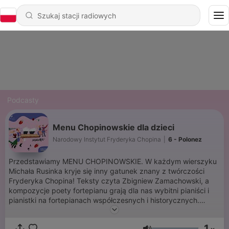
Podcasty
Menu Chopinowskie dla dzieci
Narodowy Instytut Fryderyka Chopina
|
6 - Polonez
Przedstawiamy MENU CHOPINOWSKIE. W każdym wierszyku
Michała Rusinka kryje się inny gatunek znany z twórczości
Fryderyka Chopina! Teksty czyta Zbigniew Zamachowski, a
kompozycje poety fortepianu grają dla nas wybitni pianiści i
pianistki na fortepianach współczesnych i historycznych.
Tekst: Michał Rusinek Czytał: Zbigniew Zamachowski
Kompozycje: Fryderyk Chopin Producent: Narodowy Instytut
1