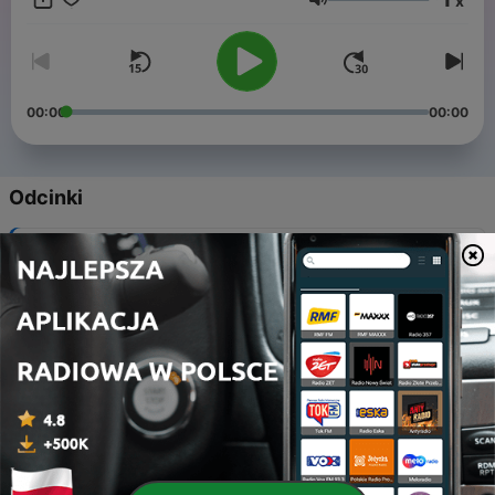
x
Fryderyka Chopina Nifc.pl
Głośność
00:00
00:00
Odcinki
-
6
Polonez
23 kwi 2026
-
5
Wielki polonez
23 kwi 2026
-
4
Wariacje
23 kwi 2026
-
3
Walce
23 kwi 2026