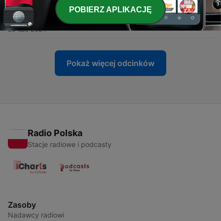
POBIERZ APLIKACJĘ
-
44
Amore terreno
29 cze 2024
Pokaż więcej odcinków
Radio Polska
Stacje radiowe i podcasty
Zasoby
Nadawcy radiowi