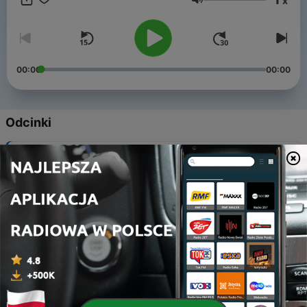
x
mia esperienza possa essere di aiuto ad altre persone.
Głośność
00:00
00:00
Odcinki
-
48
Esiste l'Anima Gemella?
07 sie 2024
-
47
Appartenenza, Attaccamento, Legame
20 lip 2024
-
46
Attenzione alla Comunicazione Sotterranea
13 lip 2024
-
45
Amore dello Spirito
07 lip 2024