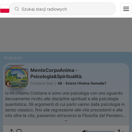
Podcasty
MenteCorpoAnima -
Psicologia&Spiritualità.
Cristiana Gasi
|
48 - Esiste l'Anima Gemella?
Io mi chiamo Cristiana e sono una psicologa con uno sguardo
decisamente rivolto alle discipline spirituali e alla psicologia
quantistica. Gli argomenti di cui parlo vanno dalla psicologia in
senso classico, fino alla regressione alle vite precedenti e alla
vita oltre la vita, passando attraverso la Filosofia del Pensiero
Positivo. Ciò che mi spinge in questa direzione, è il percorso
personale che ho intrapreso molti anni fa, nella speranza che la
1