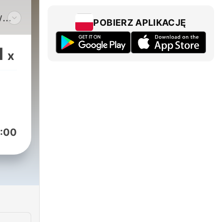
w
POBIERZ APLIKACJĘ
1
x
:00