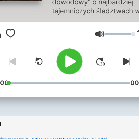
dowodowy" o najbardziej
tajemniczych śledztwach 
Polsce. Zaprasza Mateusz
Kapera.
Głośność
:00
00
i