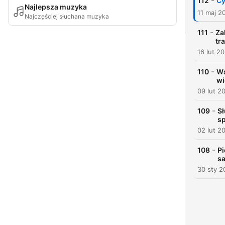
-
112
Cy
Najlepsza muzyka
11 maj 2
Najczęściej słuchana muzyka
-
111
Za
tr
16 lut 2
-
110
Ws
wi
09 lut 2
-
109
Sł
sp
02 lut 2
-
108
Pi
sa
30 sty 2