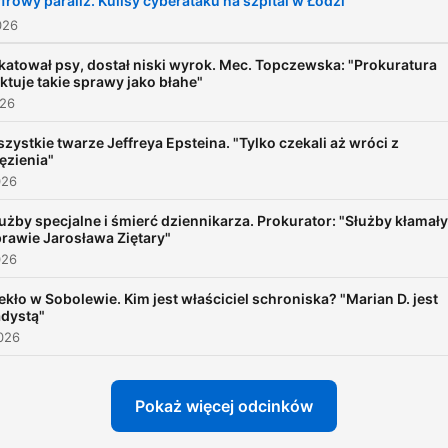
frowy paraliż. Kulisy cyberataku na szpital w Łodzi
026
katował psy, dostał niski wyrok. Mec. Topczewska: "Prokuratura
aktuje takie sprawy jako błahe"
026
zystkie twarze Jeffreya Epsteina. "Tylko czekali aż wróci z
ęzienia"
026
użby specjalne i śmierć dziennikarza. Prokurator: "Służby kłamał
rawie Jarosława Ziętary"
026
ekło w Sobolewie. Kim jest właściciel schroniska? "Marian D. jest
dystą"
026
Pokaż więcej odcinków