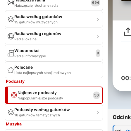
694
Najczęściej słuchane radia
Radia według gatunków
15 gatunków muzycznych
Radia według regionów
Radia lokalne
Wiadomości
9
Radia informacyjne
Polecane
Lista najlepszych stacji radiowych
00
Podcasty
Najlepsze podcasty
50
Najpopularniejsze podcasty
Podcasty według gatunków
18 gatunków tematycznych
Odcink
Muzyka