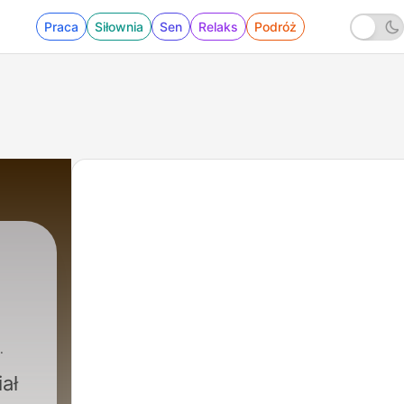
Praca
Siłownia
Sen
Relaks
Podróż
ał