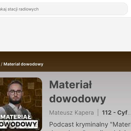
Materiał dowodowy
Materiał
dowodowy
Mateusz Kapera
|
112 - Cyfrowy paraliż. Kulisy cyberataku na szpital w Łodzi
Podcast kryminalny "Materi