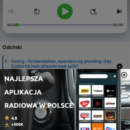
00:00
00:00
Odcinki
-
7
Dating - Forberedelser, spandere og ghosting. Gøy
å jakte litt men slitsomt med spill?
16 cze 2022
-
6
Kroppspress - Vaginakompleks, trening og
kosmetiske inngrep
09 cze 2022
-
5
Fremtid, med Lilli Bendriss - Bruk av evner, energier
og manifestering
02 cze 2022
-
4
Følelser - Overtenke, trygghet og kommunikasjon.