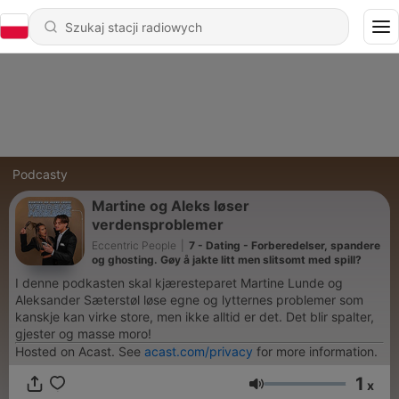
Podcasty
Martine og Aleks løser
verdensproblemer
Eccentric People
|
7 - Dating - Forberedelser, spandere
og ghosting. Gøy å jakte litt men slitsomt med spill?
I denne podkasten skal kjæresteparet Martine Lunde og
Aleksander Sæterstøl løse egne og lytternes problemer som
kanskje kan virke store, men ikke alltid er det. Det blir spalter,
gjester og masse moro!
Hosted on Acast. See
acast.com/privacy
for more information.
1
x
Głośność