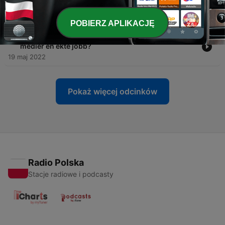
Hvordan takle en dårlig dag?
26 maj 2022
POBIERZ APLIKACJĘ
-
3
Sosiale Medier - Tillit, likes av bilder og er sosiale
medier en ekte jobb?
19 maj 2022
Pokaż więcej odcinków
Radio Polska
Stacje radiowe i podcasty