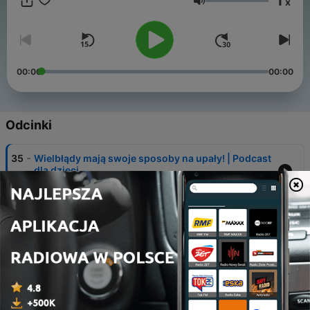
1
x
Głośność
00:00
00:00
Odcinki
-
35
Wielbłądy mają swoje sposoby na upały! | Podcast
dla dzieci
05 sie 2026
-
34
Krokodyle łzy i śmiertelne młynki | Ciekawostki o
zwierzętach
01 sie 2026
-
33
Kryminalna historia i pierwszy pies w śledztwie! |
Anna Kulik, Sekrety Łodzi | Zwierzęta łódzkie
28 sty 2026