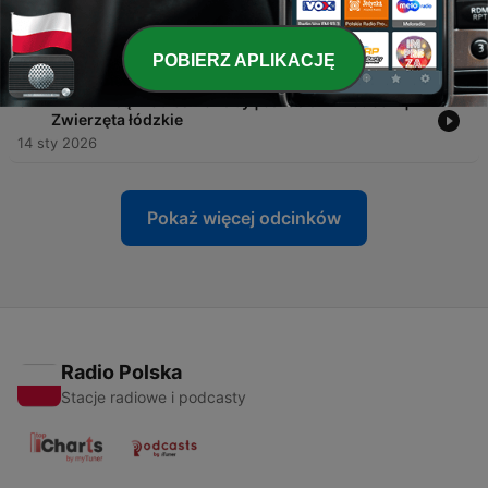
-
32
121 szczeniaków pod jednym dachem! | Kamila
Basińska, Fundacja Judyta | Zwierzęta łódzkie
21 sty 2026
POBIERZ APLIKACJĘ
-
31
W Łodzi są niebieskie żaby | Jarosław Brodecki |
Zwierzęta łódzkie
14 sty 2026
Pokaż więcej odcinków
Radio Polska
Stacje radiowe i podcasty