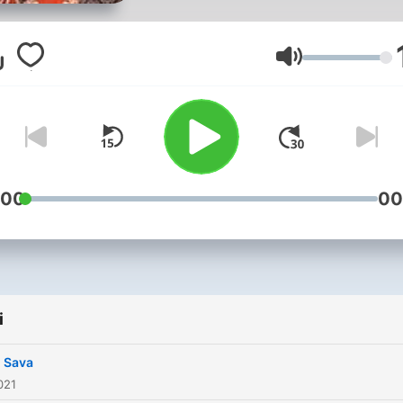
Głośność
:00
00
i
i Sava
021