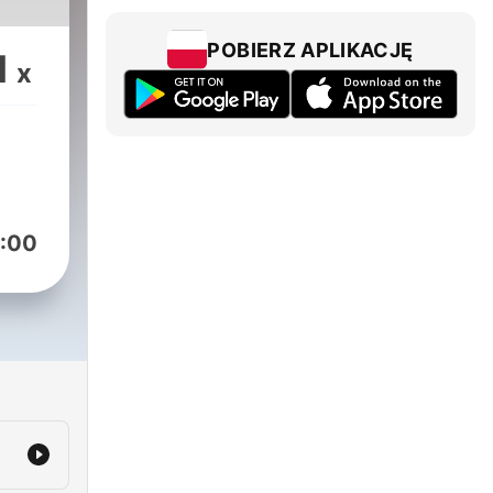
POBIERZ APLIKACJĘ
1
x
:00