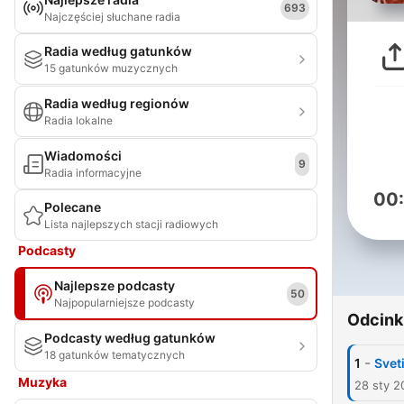
693
Najczęściej słuchane radia
Radia według gatunków
15 gatunków muzycznych
Radia według regionów
Radia lokalne
Wiadomości
9
Radia informacyjne
00
Polecane
Lista najlepszych stacji radiowych
Podcasty
Najlepsze podcasty
50
Najpopularniejsze podcasty
Odcink
Podcasty według gatunków
18 gatunków tematycznych
-
1
Svet
Muzyka
28 sty 2