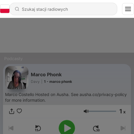
Podcasty
Marco Phonk
Davy
|
1 - marco phonk
Marco Costello Hosted on Ausha. See ausha.co/privacy-policy
for more information.
1
x
Głośność