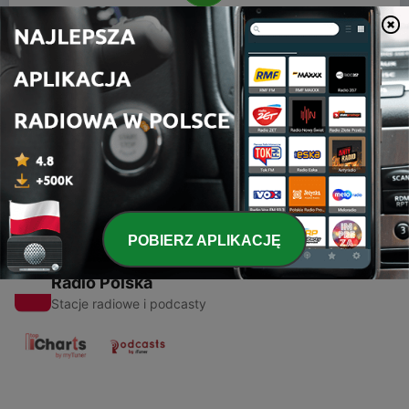
00:00
00:00
Odcinki
-
1
marco phonk
22 gru 2025
POBIERZ APLIKACJĘ
Radio Polska
Stacje radiowe i podcasty