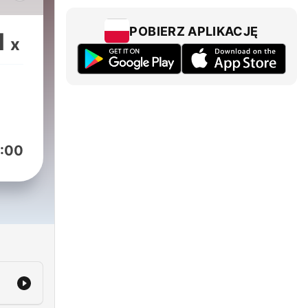
POBIERZ APLIKACJĘ
1
x
:00