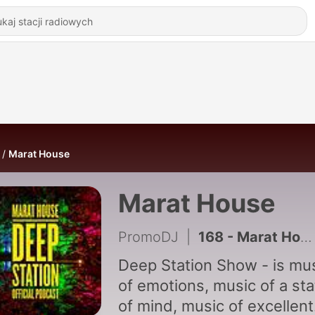
Marat House
Marat House
PromoDJ
|
168 - Marat House - Deep Station 73
Deep Station Show - is mu
of emotions, music of a sta
of mind, music of excellent