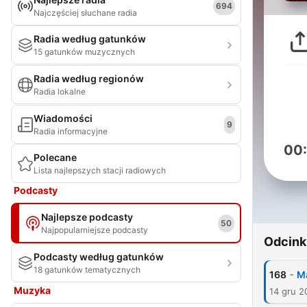
694
Najczęściej słuchane radia
Radia według gatunków
15 gatunków muzycznych
Radia według regionów
Radia lokalne
Wiadomości
9
Radia informacyjne
00
Polecane
Lista najlepszych stacji radiowych
Podcasty
Najlepsze podcasty
50
Najpopularniejsze podcasty
Odcink
Podcasty według gatunków
18 gatunków tematycznych
-
168
Ma
Muzyka
14 gru 2