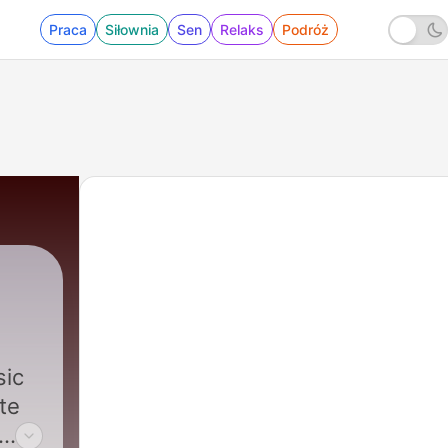
Praca
Siłownia
Sen
Relaks
Podróż
sic
te