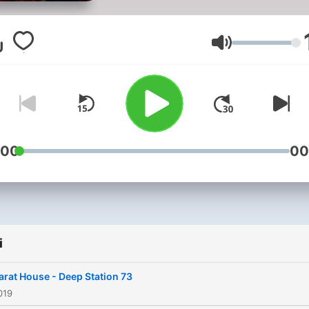
mood!
Głośność
:00
00
i
rat House - Deep Station 73
019