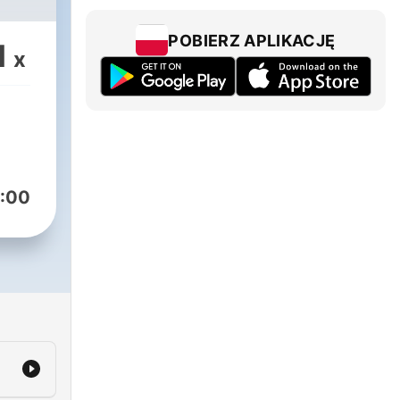
POBIERZ APLIKACJĘ
1
x
:00