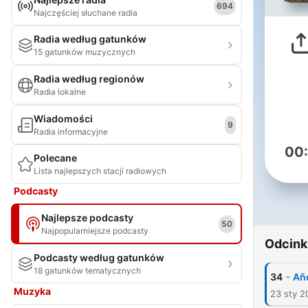
694
Najczęściej słuchane radia
Radia według gatunków
15 gatunków muzycznych
Radia według regionów
Radia lokalne
Wiadomości
9
Radia informacyjne
00
Polecane
Lista najlepszych stacji radiowych
Podcasty
Najlepsze podcasty
50
Najpopularniejsze podcasty
Odcink
Podcasty według gatunków
18 gatunków tematycznych
-
34
Año
Muzyka
23 sty 2