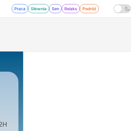
Praca
Siłownia
Sen
Relaks
Podróż
2H