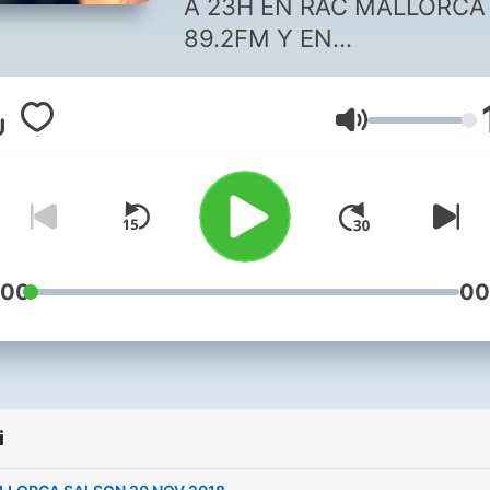
A 23H EN RAC MALLORCA
89.2FM Y EN
WWW.RACMALLORCA.ES
Głośność
:00
00
i