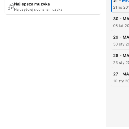
-
31
MA
Najlepsza muzyka
21 lis 20
Najczęściej słuchana muzyka
-
30
MA
06 lut 2
-
29
MA
30 sty 2
-
28
MA
23 sty 2
-
27
MA
16 sty 2