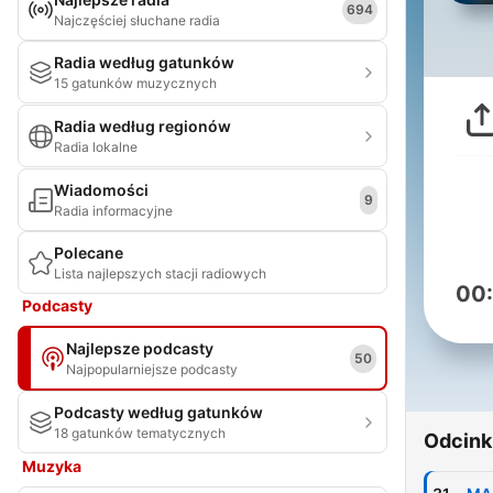
694
Najczęściej słuchane radia
Radia według gatunków
15 gatunków muzycznych
Radia według regionów
Radia lokalne
Wiadomości
9
Radia informacyjne
Polecane
Lista najlepszych stacji radiowych
00
Podcasty
Najlepsze podcasty
50
Najpopularniejsze podcasty
Podcasty według gatunków
18 gatunków tematycznych
Odcink
Muzyka