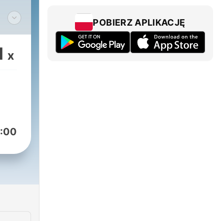
POBIERZ APLIKACJĘ
1
x
:00