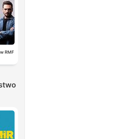
 w RMF
stwo