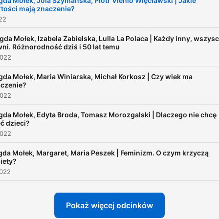
da Mołek, Jola Szymańska, Piotr Vienio Więcławski | Jakie
tości mają znaczenie?
022
da Mołek, Izabela Zabielska, Lulla La Polaca | Każdy inny, wszys
ni. Różnorodność dziś i 50 lat temu
2022
da Mołek, Maria Winiarska, Michał Korkosz | Czy wiek ma
czenie?
2022
da Mołek, Edyta Broda, Tomasz Morozgalski | Dlaczego nie chcę
ć dzieci?
2022
da Mołek, Margaret, Maria Peszek | Feminizm. O czym krzyczą
iety?
2022
Pokaż więcej odcinków