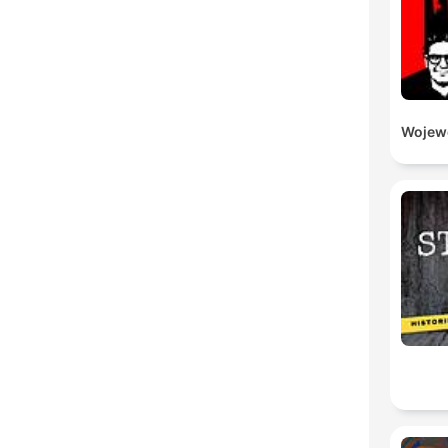
Wojewó