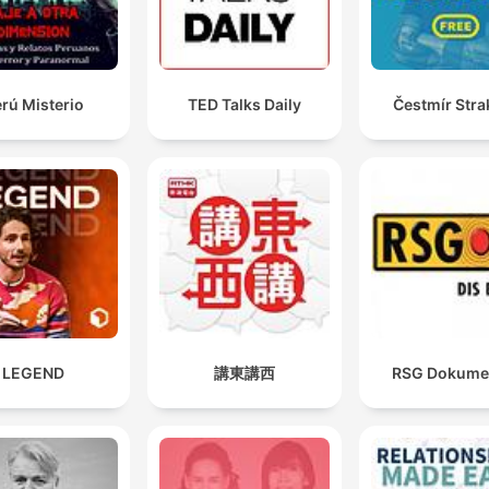
rú Misterio
TED Talks Daily
Čestmír Stra
LEGEND
講東講西
RSG Dokume