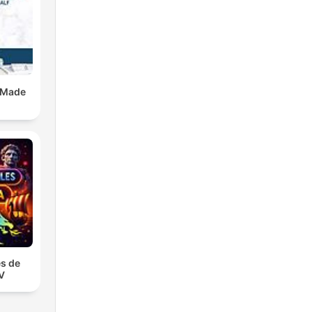
 Made
s de
TV