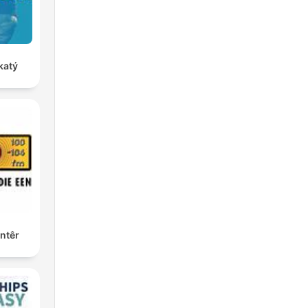
katý
ntêr