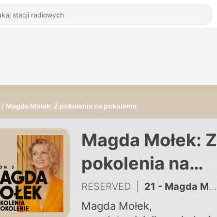
Magda Mołek: Z pokolenia na pokolenie
Magda Mołek: Z
pokolenia na
pokolenie
RESERVED
|
21 - Magda Mołek, Jola Szymańska, Piotr Vienio Więcławski | Jakie wartości mają znaczenie?
Magda Mołek,