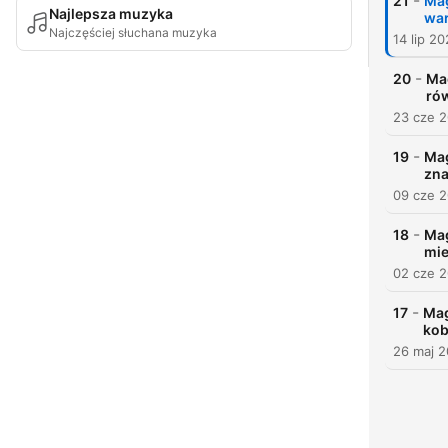
-
21
Mag
Najlepsza muzyka
war
Najczęściej słuchana muzyka
14 lip 2
-
20
Mag
rów
23 cze 
-
19
Mag
zna
09 cze 
-
18
Mag
mie
02 cze 
-
17
Mag
kob
26 maj 