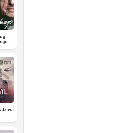
ług
iego
awdziwa