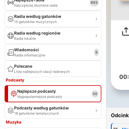
693
Najczęściej słuchane radia
Radia według gatunków
15 gatunków muzycznych
Radia według regionów
Radia lokalne
Wiadomości
9
Radia informacyjne
Polecane
Lista najlepszych stacji radiowych
00
Podcasty
Najlepsze podcasty
50
Najpopularniejsze podcasty
Podcasty według gatunków
18 gatunków tematycznych
Odcink
Muzyka