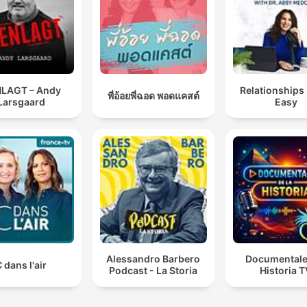
LAGT – Andy
Relationships
พี่อ้อยพี่ฉอด พอดแคสต์
Larsgaard
Easy
Alessandro Barbero
Documentale
 dans l'air
Podcast - La Storia
Historia 