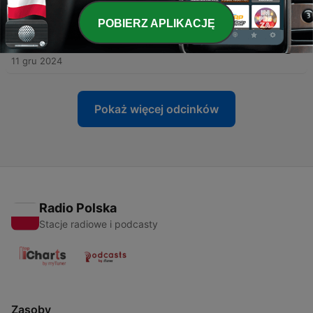
18 gru 2024
POBIERZ APLIKACJĘ
-
10
Seryjne zabójstwa łódzkich gejów. "Denat zmarł
śmiercią zbrodniczą" #OnetAudio
11 gru 2024
Pokaż więcej odcinków
Radio Polska
Stacje radiowe i podcasty
Zasoby