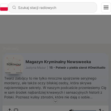
Podcasty
Magazyn Kryminalny Newsweeka
Justyna Mazur
|
15 - Potwór z piekła sierot #OnetAudio
Twarz zabójcy to nie tylko mroczne spojrzenie seryjnego
mordercy, ale także oczy bliskiej osoby, która skrywa
najciemniejsze sekrety. W naszym podcaście przeniesiemy Cię
w sam środek najbardziej krwawych i sensacyjnych historii z
Polski. Poznasz kulisy zbrodni, które nie dają o sobie
zapomnieć, i odkryjesz, jak cienka jest granica między dobrem
a złem. Dlaczego zwykli ludzie zamieniają się w morderców?
1