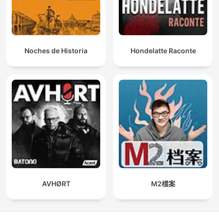
Noches de Historia
Hondelatte Raconte
AVHØRT
M2檔案