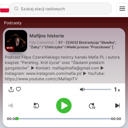
Podcasty
Mafijne historie
Filip Czerwiński
|
57 - [2003] Ekstradycja "Słowika",
"Żaby" i "Chińczyka" I Wielki proces "Pruszkowa" |
KRONIKI POLSKIEJ MAFII (2/2)
Podcast Filipa Czerwińskiego twórcy kanału Mafia PL i autora
książek "Pershing. Król życia" oraz "Śladami polskich
gangsterów". ▶ Kontakt: mafiaplmafia@gmail.com ▶
Instagram: www.instagram.com/mafia.pl/ ▶ YouTube:
https://www.youtube.com/c/MafiaplTV
1
x
Głośność
00:00
00:00