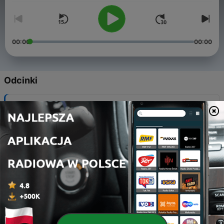
00:00
00:00
Odcinki
-
314
Lwowska Fala odc. 312
28 cze 2026
-
313
Lwowska Fala odc. 311
21 cze 2026
-
312
Lwowska fala. Odc. 310
18 cze 2026
-
311
Lwowska fala. Odc. 309
08 cze 2026