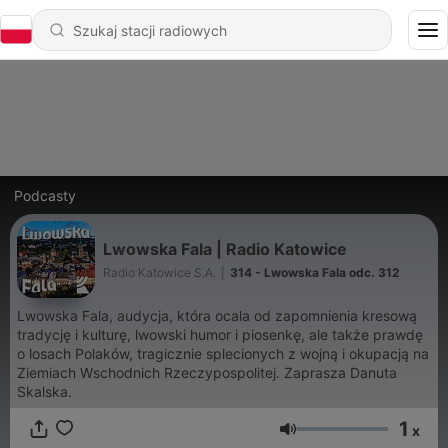
Podcasty
Lwowska Fala | Radio Katowice
Radio Katowice S.A.
|
314 - Lwowska Fala odc. 312
Lwowska Fala, audycja, która ocala od zapomnienia kresową
tradycję i kulturę, lwowski humor i piosenkę, ale także prawdę
o losach Polaków, tragicznie splecionych z wojną i okupacją na
Ziemiach Wschodnich Rzeczypospolitej. Zaprasza Danuta
Skalska.
1
x
Głośność