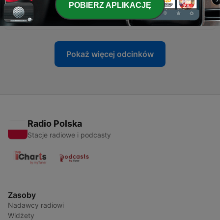
POBIERZ APLIKACJĘ
-
310
Lwowska Fala. Odc. 308
31 maj 2026
Pokaż więcej odcinków
Radio Polska
Stacje radiowe i podcasty
Zasoby
Nadawcy radiowi
Widżety