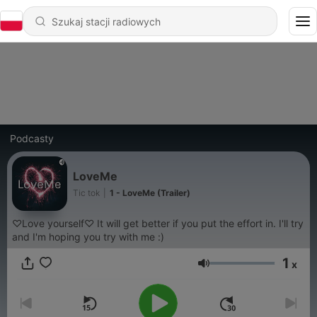
Podcasty
LoveMe
Tic tok
|
1 - LoveMe (Trailer)
♡Love yourself♡ It will get better if you put the effort in. I'll try
and I'm hoping you try with me :)
1
x
Głośność