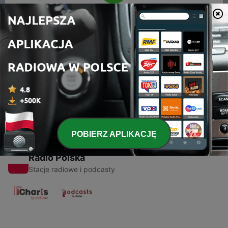
00:00
00:00
Odcinki
-
1
LoveMe (Trailer)
13 maj 2020
POBIERZ APLIKACJĘ
Radio Polska
Stacje radiowe i podcasty