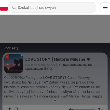
Podcasty
LOVE STORY | Historie Miłosne ❤️
Roksana Maria Weber
|
7 - Komando Mikołaj Sił
Specjalnych 🎅🏻🚀
Cześć👋🏻😃 Pamiętasz LOVE STORY? Co za filmowy
wyciskacz łez 😭 czyż nie? Zatem wiesz, że prawdziwa
historia miłosna nie zawsze kończy się HAPPY endem 🤷‍♀️ ale
doświadczyć jej jest czymś niesamowitym 😍 zmienia serce i
umysł na zawsze! Na moim kanale R&W Marke Things Happen
na YT oraz tutaj ruszam z nowym projektem LOVE STORY.
Moim celem jest wzbudzić nadzieję w tych sercach, które
1