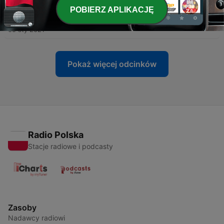
POBIERZ APLIKACJĘ
-
3
O Ani, co nie słuchała. 🙉
05 sty 2021
Pokaż więcej odcinków
Radio Polska
Stacje radiowe i podcasty
Zasoby
Nadawcy radiowi