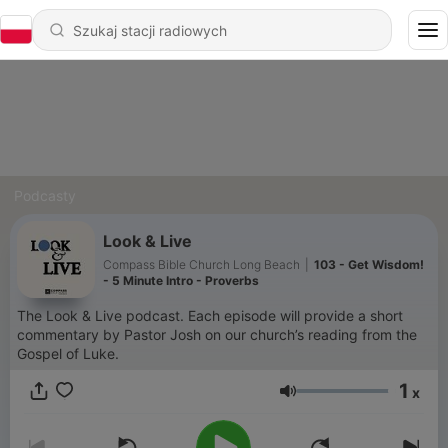
Podcasty
Look & Live
Compass Bible Church Long Beach
|
103 - Get Wisdom!
- 5 Minute Intro - Proverbs
The Look & Live podcast. Each episode will provide a short
commentary by Pastor Josh on our church’s reading from the
Gospel of Luke.
1
x
Głośność