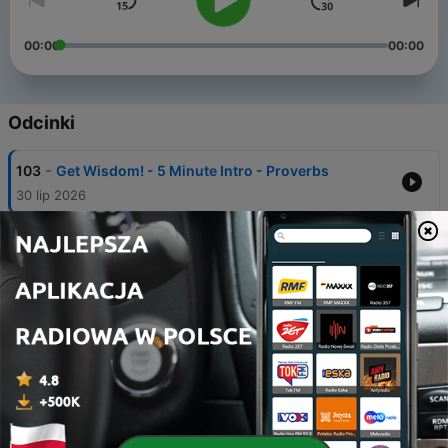
00:00
00:00
Odcinki
-
103
Get Wisdom! - 5 Minute Intro - Proverbs
30 lip 2026
-
102
Back in the Land - 5 Minute Intro - Ezra /
Nehemiah
28 lip 2026
-
101
A Church Planter's Guide to the Galaxy - 5 Minute
Intro - Titus
22 lip 2026
-
100
Final Words from a Mentor - 5 Minute Intro - 2
TImothy
10 lip 2026