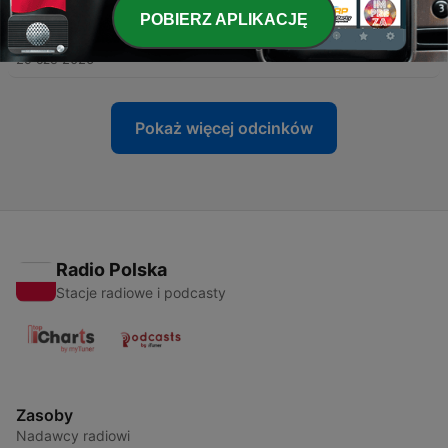
-
POBIERZ APLIKACJĘ
99
A Message Worth Repeating - 5 Minute Intro -
Chronicles
29 cze 2026
Pokaż więcej odcinków
Radio Polska
Stacje radiowe i podcasty
Zasoby
Nadawcy radiowi