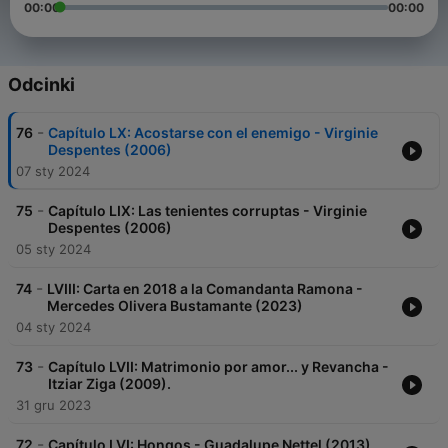
00:00
00:00
Odcinki
-
76
Capítulo LX: Acostarse con el enemigo - Virginie
Despentes (2006)
07 sty 2024
-
75
Capítulo LIX: Las tenientes corruptas - Virginie
Despentes (2006)
05 sty 2024
-
74
LVIII: Carta en 2018 a la Comandanta Ramona -
Mercedes Olivera Bustamante (2023)
04 sty 2024
-
73
Capítulo LVII: Matrimonio por amor... y Revancha -
Itziar Ziga (2009).
31 gru 2023
-
72
Capítulo LVI: Hongos - Guadalupe Nettel (2013)