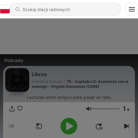
Podcasty
Libros
Literatura Salvaje
|
76 - Capítulo LX: Acostarse con el
enemigo - Virginie Despentes (2006)
Lecturas entre amigxs para pasar un rato.
1
x
Głośność