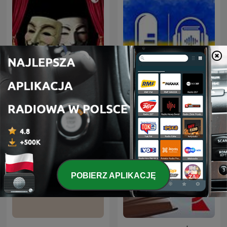
Радиотеатр
Аудіокниги українською
(Radiotheater)
(Студія Калідор та інші)
POBIERZ APLIKACJĘ