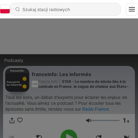
Podcasty
franceinfo: Les informés
France Info
|
5156 - Le nombre de décès liés à la
canicule en France, la vague de chaleur aux États-
Unis, les funérailles d'Ali Khamenei... Les informés
de franceinfo du vendredi 03 juillet 2026
Tous les soirs, un débat d'experts pour éclairer les enjeux de
l'actualité. Vous aimez ce podcast ? Pour écouter tous les
épisodes sans limite, rendez-vous sur
Radio France
.
1
x
Głośność