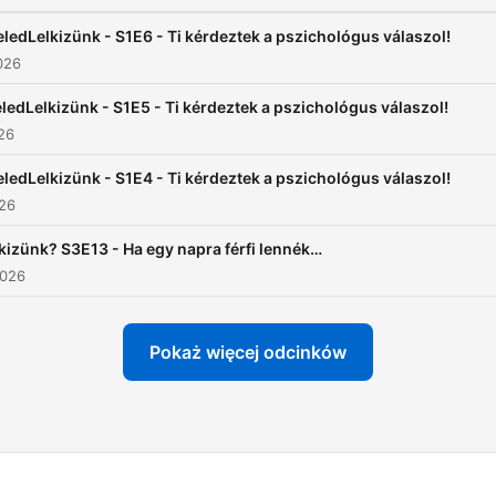
meglátásodat, és hogyha 
olyan téma amin, az utóbbi
ledLelkizünk - S1E6 - Ti kérdeztek a pszichológus válaszol!
időben sokat agyaltál,
026
megéritett, akkor ne tartsd
ledLelkizünk - S1E5 - Ti kérdeztek a pszichológus válaszol!
magadban, mert inspirálha
026
hogy bekerüljön a Ventilád
Host: Puskás-Dallos Bogi
ledLelkizünk - S1E4 - Ti kérdeztek a pszichológus válaszol!
026
kizünk? S3E13 - Ha egy napra férfi lennék…
2026
Pokaż więcej odcinków