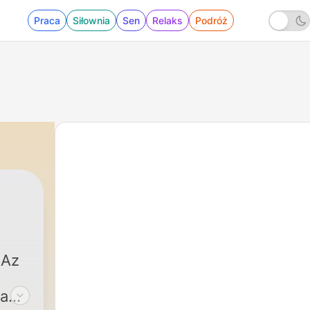
Praca
Siłownia
Sen
Relaks
Podróż
 Az
 a