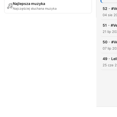
Najlepsza muzyka
-
52
#Ve
Najczęściej słuchana muzyka
04 sie 2
-
51
#Ve
21 lip 2
-
50
#Ve
07 lip 2
-
49
Lel
25 cze 