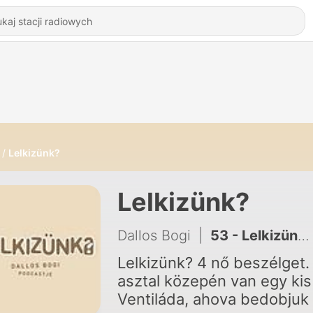
Lelkizünk?
Lelkizünk?
Dallos Bogi
|
53 - Lelkizünk? Campus special - Alkalmazkodás a változásokhoz + nézői Q&A
Lelkizünk? 4 nő beszélget.
asztal közepén van egy kis
Ventiláda, ahova bedobjuk