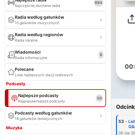
694
Najczęściej słuchane radia
Radia według gatunków
15 gatunków muzycznych
Radia według regionów
Radia lokalne
Wiadomości
9
Radia informacyjne
00
Polecane
Lista najlepszych stacji radiowych
Podcasty
Najlepsze podcasty
50
Najpopularniejsze podcasty
Odcink
Podcasty według gatunków
18 gatunków tematycznych
-
53
Lel
Q&
Muzyka
06 sie 2