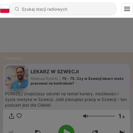
Podcasty
LEKARZ W SZWECJI
Mateusz Rybicki
|
75 - 75. Czy w Szwecji lekarz może
pracować na kontrakcie?
PONIŻEJ znajdziesz odcinki na temat kariery, możliwości i
życia medyka w Szwecji. Jeśli planujesz pracę w Szwecji - ten
podcast jest dla Ciebie!
1
x
Głośność