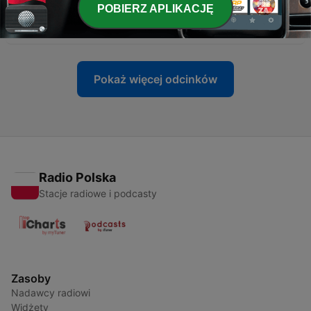
-
71
71. Utbildningsmottagning - co to jest i jak tam się
POBIERZ APLIKACJĘ
dostać?
17 wrz 2025
Pokaż więcej odcinków
Radio Polska
Stacje radiowe i podcasty
Zasoby
Nadawcy radiowi
Widżety