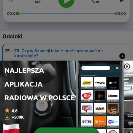
00:00
00:00
Odcinki
-
75
75. Czy w Szwecji lekarz może pracować na
kontrakcie?
16 maj 2026
-
74
74. Bilanse i szczepienia - Szwecja w czołówce
opieki na dzieckiem zdrowym
19 kwi 2026
-
73
73. Alternatywa dla Swedex'a - łatwiej i szybciej?
22 paź 2025
-
72
72. Największe problemy językowe medyków
19 wrz 2025