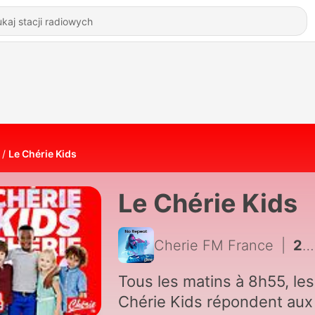
Le Chérie Kids
Le Chérie Kids
Cherie FM France
|
2276 - C’est quoi une jupe crayon ?
Tous les matins à 8h55, les
Chérie Kids répondent aux