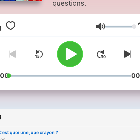
questions.
Głośność
:00
00
i
C’est quoi une jupe crayon ?