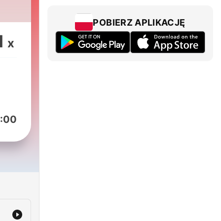
POBIERZ APLIKACJĘ
1
x
:00