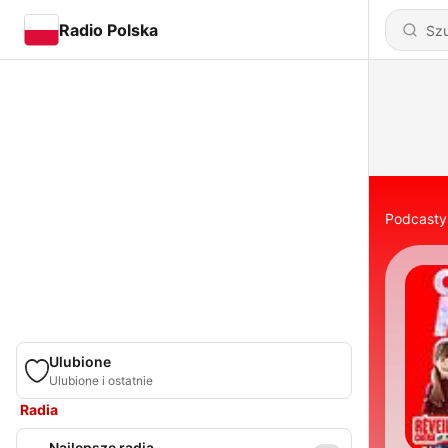
Radio Polska
Podcasty
Ulubione
Ulubione i ostatnie
Radia
Najlepsze radia