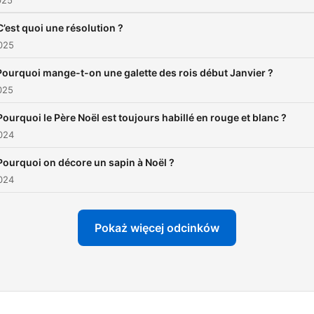
025
C’est quoi une résolution ?
025
Pourquoi mange-t-on une galette des rois début Janvier ?
025
Pourquoi le Père Noël est toujours habillé en rouge et blanc ?
024
Pourquoi on décore un sapin à Noël ?
024
Pokaż więcej odcinków