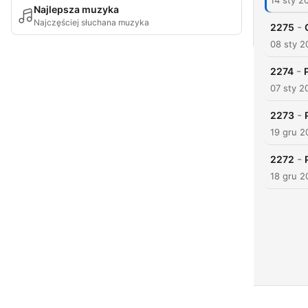
14 sty 2
Najlepsza muzyka
Najczęściej słuchana muzyka
-
2275
08 sty 2
-
2274
07 sty 2
-
2273
19 gru 2
-
2272
18 gru 2