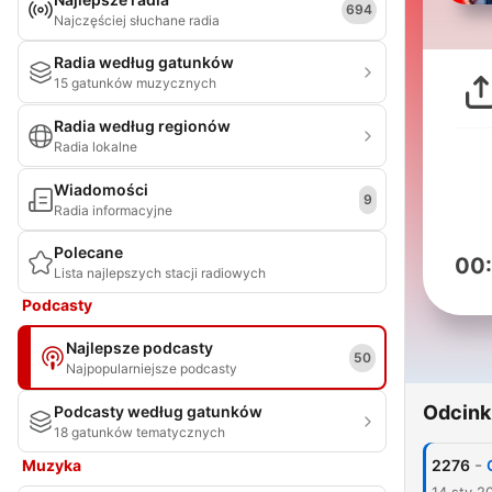
694
Najczęściej słuchane radia
Radia według gatunków
15 gatunków muzycznych
Radia według regionów
Radia lokalne
Wiadomości
9
Radia informacyjne
Polecane
00
Lista najlepszych stacji radiowych
Podcasty
Najlepsze podcasty
50
Najpopularniejsze podcasty
Odcink
Podcasty według gatunków
18 gatunków tematycznych
-
Muzyka
2276