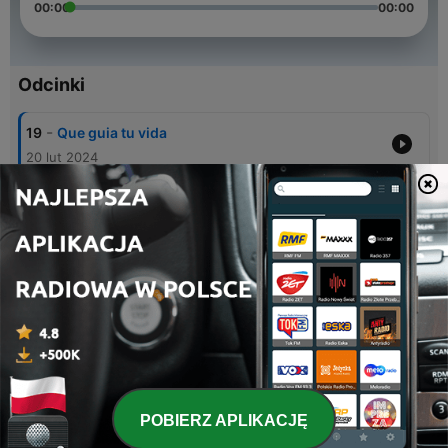
00:00
00:00
Odcinki
-
19
Que guia tu vida
20 lut 2024
-
18
Cosmovisión de Reino 2
30 sty 2024
-
17
Cosmovisión de Reino
23 sty 2024
-
16
jingle somos uno
04 wrz 2023
-
14
Salmo 91
19 lip 2023
POBIERZ APLIKACJĘ