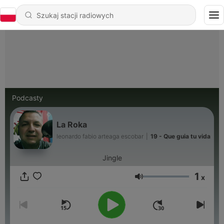
Podcasty
La Roka
leonardo fabio arteaga escobar
|
19 - Que guia tu vida
Jingle
1
x
Głośność