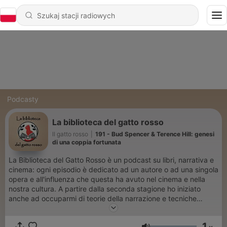
Podcasty
La biblioteca del gatto rosso
Il gatto rosso
|
191 - Bud Spencer & Terence Hill: genesi
di una coppia fortunata
La Biblioteca del Gatto Rosso è un podcast su libri, narrativa e
cinema: ogni episodio è dedicato ad un autore o ad una singola
opera e all'influenza che questa ha avuto nel cinema e nella
nostra cultura. A partire dalla seconda stagione ho iniziato
anche ad occuparmi di teorie della narrazione e tecniche
narrative, ovvero di come funzionano le storie, anche dal punto
di vista delle neuroscienze.
1