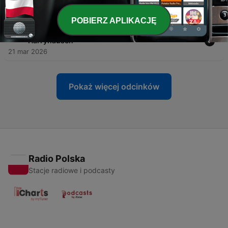
29 mar 2026
POBIERZ APLIKACJĘ
-
187
Gli effetti speciali e la stop motion di Ray
Harryhausen
21 mar 2026
Pokaż więcej odcinków
Radio Polska
Stacje radiowe i podcasty