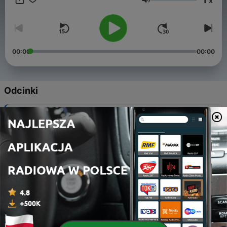
x
Głośność
00:00
00:00
Odcinki
-
11
Avec le Beatmakeur DABAHIA
12 wrz 2023
-
10
Avec l'ingénieur son Marvin Franchella
12 wrz 2023
-
9
Avec la photographe Marine Rigo
12 wrz 2023
-
8
Atelier à l'Athénée Royale de Verdi
12 wrz 2023