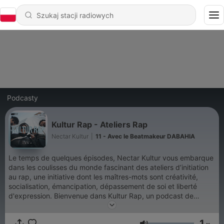
Podcasty
Kultur Rap - Ateliers Rap
Nectar Kultur
|
11 - Avec le Beatmakeur DABAHIA
Le temps de quelques épisodes, Nectar Kultur vous embarque
dans les coulisses du monde fascinant des ateliers d’initiation
au rap, une initiative dont les maîtres-mots sont créativité,
socialisation, émancipation, dépassement de soi et liberté
d'expression. Bienvenue dans Kultur Rap, un podcast de
Nectar Kultur !
1