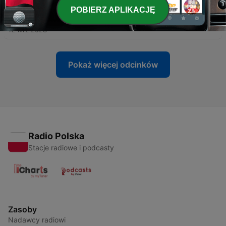
POBIERZ APLIKACJĘ
-
7
Atelier à la Prison de Lantin
12 wrz 2023
Pokaż więcej odcinków
Radio Polska
Stacje radiowe i podcasty
Zasoby
Nadawcy radiowi