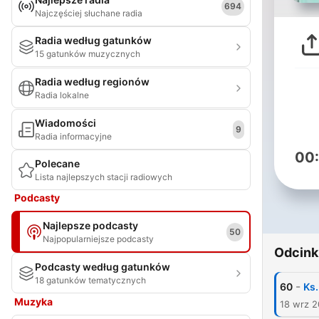
694
Najczęściej słuchane radia
Radia według gatunków
15 gatunków muzycznych
Radia według regionów
Radia lokalne
Wiadomości
9
Radia informacyjne
00
Polecane
Lista najlepszych stacji radiowych
Podcasty
Najlepsze podcasty
50
Najpopularniejsze podcasty
Odcink
Podcasty według gatunków
18 gatunków tematycznych
-
60
Ks.
Muzyka
18 wrz 