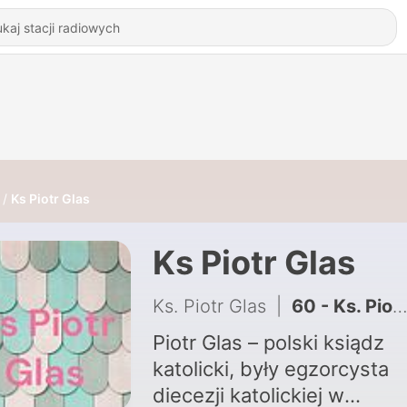
Ks Piotr Glas
Ks Piotr Glas
Ks. Piotr Glas
|
60 - Ks. Piotr Glas - Co czynią 90% Polaków w UK
Piotr Glas – polski ksiądz
katolicki, były egzorcysta
diecezji katolickiej w