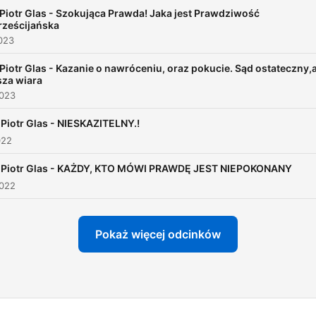
proboszczem parafii pod
Piotr Glas - Szokująca Prawda! Jaka jest Prawdziwość
wezwaniem Świętego Józe
rześcijańska
w Reading[3]. Jest znany
023
rekolekcjonistą, prowadzi
Piotr Glas - Kazanie o nawróceniu, oraz pokucie. Sąd ostateczny,
sza wiara
również konferencje oraz g
2023
 Piotr Glas - NIESKAZITELNY.!
022
. Piotr Glas - KAŻDY, KTO MÓWI PRAWDĘ JEST NIEPOKONANY
2022
Pokaż więcej odcinków