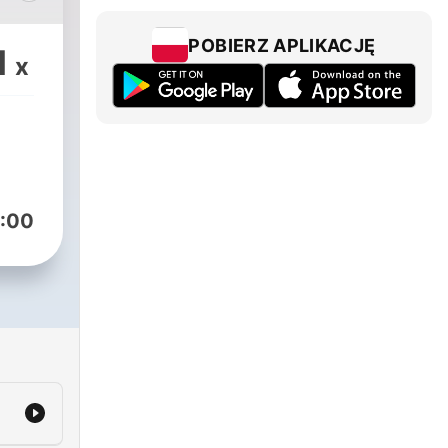
POBIERZ APLIKACJĘ
1
x
.
].
:00
ugę
st