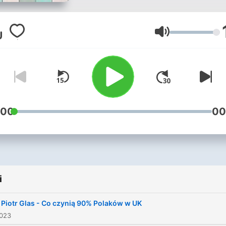
Portsmouth na południu
Anglii[1]. Jego rekolekcji
internetowych wysłuchały
Głośność
setki tysięcy użytkowników
Znany z czci dla Matki
Bożej[1]. Urodził się w Rabce.
Studiował na Katolickim
Uniwersytecie Lubelskim[1
:00
00
Początkowo pełnił posługę
kapłańską w Szczecinie.
Ostatecznie wyjechał do
Wielkiej Brytanii. Blisko
i
dwudzieścia lat pełnił posł
duszpasterską w diecezji
 Piotr Glas - Co czynią 90% Polaków w UK
Portsmouth[2]. Obecnie je
2023