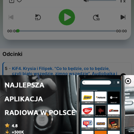
1
x
liczne i zaskakujące przygody. Jeśli chcesz mieć wersję
Głośność
drukowaną zapraszam na:
https://ridero.eu/pl/books/krysia_i_filipek/ lub na Amazon.pl -
"Krysia i Filipek".
00:00
00:00
Odcinki
-
5
KiF4. Krysia i Filipek. "Co to będzie, co to będzie,
czyli biało wszędzie, zimno wszędzie". Audiobajka i
kołysanka.
05 sty 2024
-
4
KiF 4. Krysia i Filipek. Przedsmaczek odcinka pt.
"Co to będzie, co to będzie, czyli biało wszędzie,
zimno wszędzie".
07 gru 2023
-
3
KiF3. Krysia i Filipek. "Zamiast muzyki szum wkoło
wielki, czyli jak zmienić w piosenkę dźwięki".