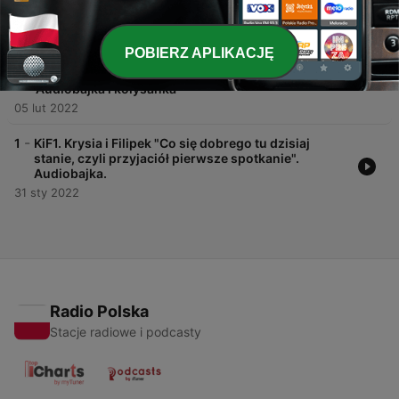
Audiobajka i kołysanka.
22 lut 2022
POBIERZ APLIKACJĘ
-
2
KiF2. Krysia i Filipek. "Pierwsza przygoda, będzie
się działo, czyli zaświstało..., zagwizdało..."
Audiobajka i kołysanka
05 lut 2022
-
1
KiF1. Krysia i Filipek "Co się dobrego tu dzisiaj
stanie, czyli przyjaciół pierwsze spotkanie".
Audiobajka.
31 sty 2022
Radio Polska
Stacje radiowe i podcasty