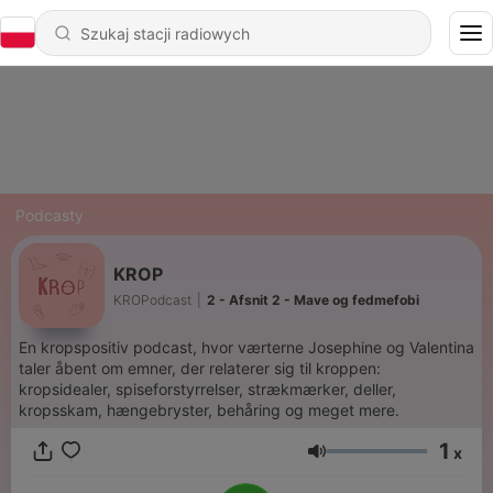
Podcasty
KROP
KROPodcast
|
2 - Afsnit 2 - Mave og fedmefobi
En kropspositiv podcast, hvor værterne Josephine og Valentina
taler åbent om emner, der relaterer sig til kroppen:
kropsidealer, spiseforstyrrelser, strækmærker, deller,
kropsskam, hængebryster, behåring og meget mere.
1
x
Głośność