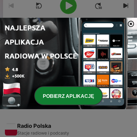
00:00
00:00
Odcinki
-
2
Afsnit 2 - Mave og fedmefobi
24 lis 2019
-
1
Afsnit 1 - Kropsskam
18 paź 2019
POBIERZ APLIKACJĘ
Radio Polska
Stacje radiowe i podcasty